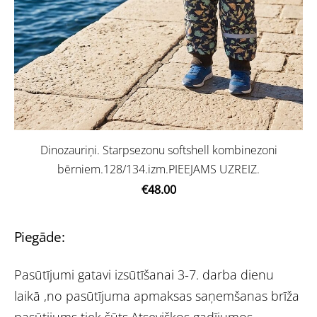
Dinozauriņi. Starpsezonu softshell kombinezoni
bērniem.128/134.izm.PIEEJAMS UZREIZ.
€48.00
Piegāde:
Pasūtījumi gatavi izsūtīšanai 3-7. darba dienu
laikā ,no pasūtījuma apmaksas saņemšanas brīža
pasūtijums tiek šūts.Atsevišķos gadījumos,