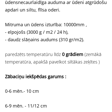
ūdensnecaurlaidīga auduma ar ūdeni atgrūdošu
apdari un siltu, flīsa oderi.
Mitruma un ūdens izturība: 10000mm ,
- elpojošs (3000 g / m2 / 24 h),
- daudz slāņains audums (310 gr/m2).
paredzēts temperatūru līdz
0 grādiem
(zemākā
temperatūra, apakšā pavelkot siltākas zeķītes )
Zābaciņu iekšpēdas garums :
0-6 mēn.- 10 cm
6-9 mēn. - 11/12 cm