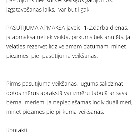
izgatavošanas laiks, var būt ilgāk.
PASŪTĪJUMA APMAKSA jāveic 1-2.darba dienas,
ja apmaksa netiek veikta, pirkums tiek anulēts. Ja
vēlaties rezervēt līdz vēlamam datumam, minēt
piezīmēs, pie pasūtījuma veikšanas.
Pirms pasūtījuma veikšanas, lūgums salīdzināt
dotos mērus aprakstā vai izmēru tabulā ar sava
bērna mēriem. Ja nepieciešamas individuāli mēri,
minēt piezīmes pie pirkuma veikšanas.
Kontakti