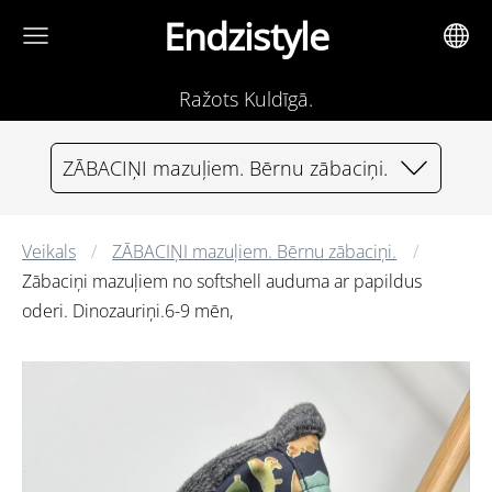
Endzistyle
Ražots Kuldīgā.
ZĀBACIŅI mazuļiem. Bērnu zābaciņi.
Veikals
ZĀBACIŅI mazuļiem. Bērnu zābaciņi.
Zābaciņi mazuļiem no softshell auduma ar papildus
oderi. Dinozauriņi.6-9 mēn,