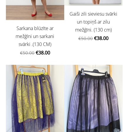
Gaiši zili sieviesu svārki
un topiņš ar zilu
Sarkana blūzīte ar
mežģīni. (130 cm)
mežģīni un sarkani
€38.00
€50.00
svārki .(130 CM)
€38.00
€50.00