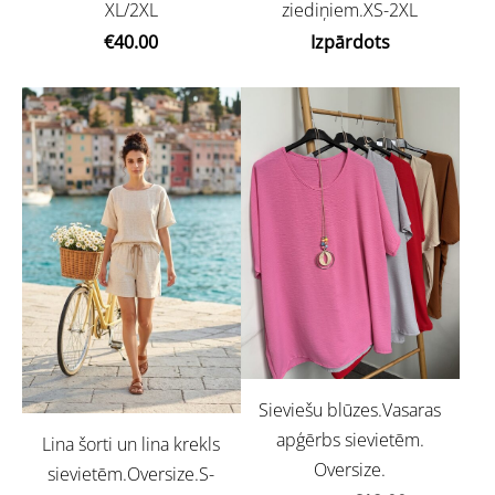
XL/2XL
ziediņiem.XS-2XL
€40.00
Izpārdots
Sieviešu blūzes.Vasaras
apģērbs sievietēm.
Lina šorti un lina krekls
Oversize.
sievietēm.Oversize.S-