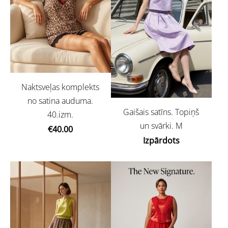
Naktsveļas komplekts
no satina auduma.
Gaišais satīns. Topiņš
40.izm.
un svārki. M
€40.00
Izpārdots