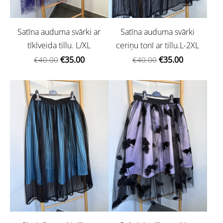
Satīna auduma svārki ar
Satīna auduma svārki
tīklveida tillu. L/XL
ceriņu tonī ar tillu.L-2XL
€35.00
€35.00
€40.00
€40.00