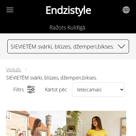
Endzistyle
Ražots Kuldīgā.
SIEVIETĒM svārki, blūzes, džemperi,bikses.
Veikals
SIEVIETĒM svārki, blūzes, džemperi,bikses.
Filtrs
Kārtot pēc