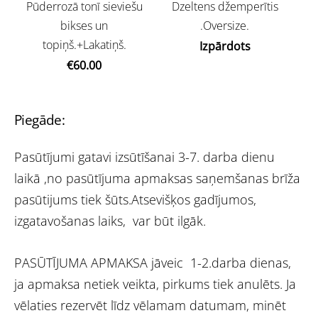
Pūderrozā tonī sieviešu
Dzeltens džemperītis
bikses un
.Oversize.
topiņš.+Lakatiņš.
Izpārdots
€60.00
Piegāde:
Pasūtījumi gatavi izsūtīšanai 3-7. darba dienu
laikā ,no pasūtījuma apmaksas saņemšanas brīža
pasūtijums tiek šūts.Atsevišķos gadījumos,
izgatavošanas laiks, var būt ilgāk.
PASŪTĪJUMA APMAKSA jāveic 1-2.darba dienas,
ja apmaksa netiek veikta, pirkums tiek anulēts. Ja
vēlaties rezervēt līdz vēlamam datumam, minēt