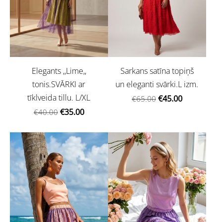
Elegants ,,Lime,,
Sarkans satīna topiņš
tonis.SVĀRKI ar
un eleganti svārki.L izm.
tīklveida tillu. L/XL
€45.00
€65.00
€35.00
€40.00