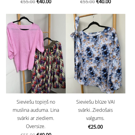
€40.00
€40.00
€55.00
€55.00
Sieviešu topiņš no
Sieviešu blūze VAI
muslina auduma. Lina
svārki..Ziedošais
svārki ar ziediem.
valgums.
Oversize.
€25.00
€40.00
€55.00