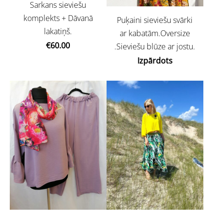
Sarkans sieviešu
komplekts + Dāvanā
Puķaini sieviešu svārki
lakatiņš.
ar kabatām.Oversize
€60.00
.Sieviešu blūze ar jostu.
Izpārdots