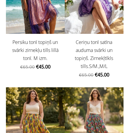
Persiku tonī topiņš un
Ceriņu tonī satīna
svārki zirnekļu tills lillā
auduma svārki un
tonī. M izm.
topiņš. Zirnekļtīkls
tills.S/M.,M/L
€45.00
€65.00
€45.00
€65.00