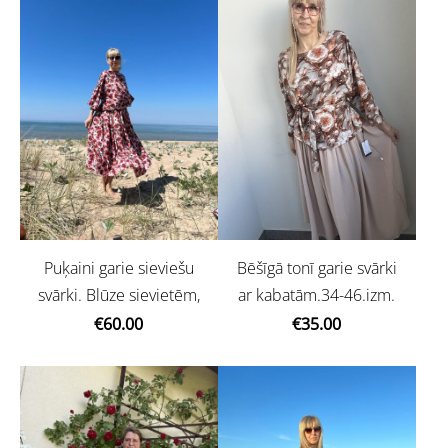
Bēšīgā tonī garie svārki
Puķaini garie sieviešu
ar kabatām.34-46.izm.
svārki. Blūze sievietēm,
€35.00
€60.00