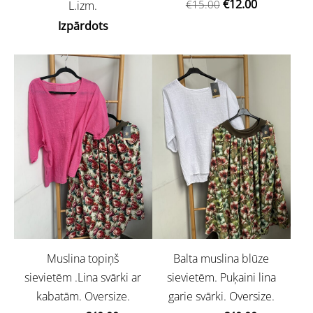
€12.00
€15.00
L.izm.
Izpārdots
Muslina topiņš
Balta muslina blūze
sievietēm .Lina svārki ar
sievietēm. Puķaini lina
kabatām. Oversize.
garie svārki. Oversize.