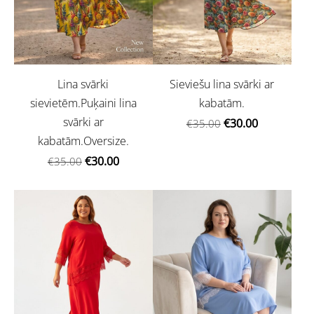
Lina svārki
Sieviešu lina svārki ar
sievietēm.Puķaini lina
kabatām.
svārki ar
€30.00
€35.00
kabatām.Oversize.
€30.00
€35.00