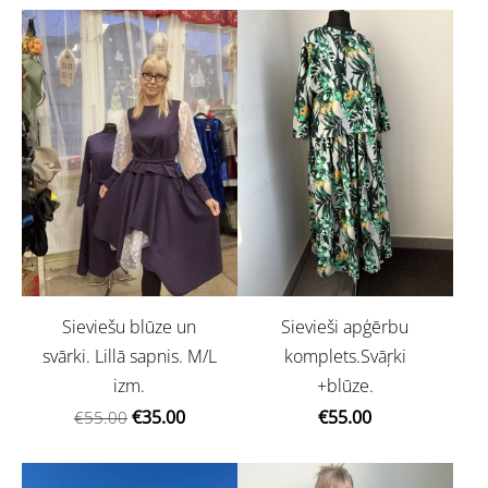
Sieviešu blūze un
Sievieši apģērbu
svārki. Lillā sapnis. M/L
komplets.Svāŗki
izm.
+blūze.
€35.00
€55.00
€55.00