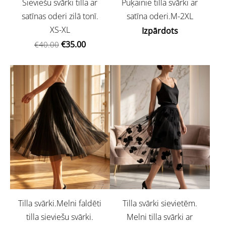
Sieviešu svārki tilla ar
Puķainie tilla svārki ar
satīnas oderi zilā tonī.
satīna oderi.M-2XL
XS-XL
Izpārdots
€35.00
€40.00
Tilla svārki.Melni faldēti
Tilla svārki sievietēm.
tilla sieviešu svārki.
Melni tilla svārki ar