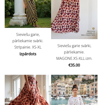
Sieviešu garie,
pārliekamie svārki.
Sieviešu garie svārki,
Strīpainie. XS-XL
pārliekamie.
Izpārdots
MAGONE.XS-XLL.izm.
€35.00