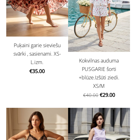
Puķaini garie sieviešu
svārki , sasienami. XS-
Kokvilnas auduma
L.izm.
PUSGARIE šorti
€35.00
+blūze.Izšūti ziedi.
XS/M
€29.00
€40.00