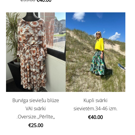
Burvīga sieviešu blūze
Kupli svārki
VAI svārki
sievietēm.34-46 izm.
.Oversize.,,Pērlīte,,
€40.00
€25.00