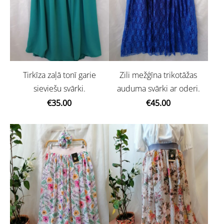
Tirkīza zaļā tonī garie
Zili mežģīna trikotāžas
sieviešu svārki.
auduma svārki ar oderi.
€35.00
€45.00