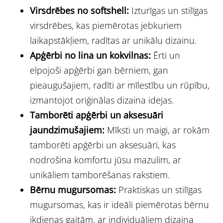
Virsdrēbes no softshell:
Izturīgas un stilīgas
virsdrēbes, kas piemērotas jebkuriem
laikapstākļiem, radītas ar unikālu dizainu.
Apģērbi no lina un kokvilnas:
Ērti un
elpojoši apģērbi gan bērniem, gan
pieaugušajiem, radīti ar mīlestību un rūpību,
izmantojot oriģinālas dizaina idejas.
Tamborēti apģērbi un aksesuāri
jaundzimušajiem:
Mīksti un maigi, ar rokām
tamborēti apģērbi un aksesuāri, kas
nodrošina komfortu jūsu mazulim, ar
unikāliem tamborēšanas rakstiem.
Bērnu mugursomas:
Praktiskas un stilīgas
mugursomas, kas ir ideāli piemērotas bērnu
ikdienas gaitām, ar individuāliem dizaina