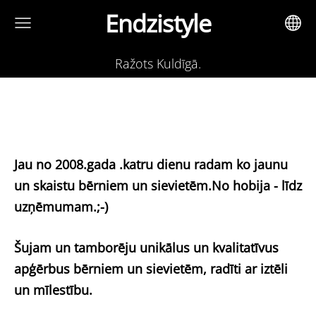
Endzistyle
Ražots Kuldīgā.
Jau no 2008.gada .katru dienu radam ko jaunu
un skaistu bērniem un sievietēm.No hobija - līdz
uzņēmumam.;-)
Šujam un tamborēju unikālus un kvalitatīvus
apģērbus bērniem un sievietēm, radīti ar iztēli
un mīlestību.