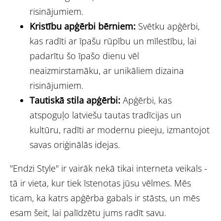
risinājumiem.
Kristību apģērbi bērniem:
Svētku apģērbi,
kas radīti ar īpašu rūpību un mīlestību, lai
padarītu šo īpašo dienu vēl
neaizmirstamāku, ar unikāliem dizaina
risinājumiem.
Tautiskā stila apģērbi:
Apģērbi, kas
atspoguļo latviešu tautas tradīcijas un
kultūru, radīti ar modernu pieeju, izmantojot
savas oriģinālās idejas.
"Endzi Style" ir vairāk nekā tikai interneta veikals -
tā ir vieta, kur tiek īstenotas jūsu vēlmes. Mēs
ticam, ka katrs apģērba gabals ir stāsts, un mēs
esam šeit, lai palīdzētu jums radīt savu.