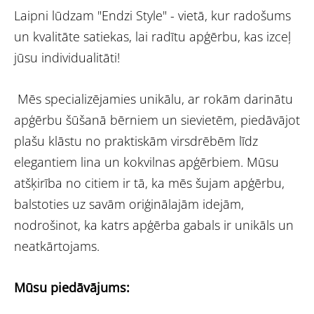
Laipni lūdzam "Endzi Style" - vietā, kur radošums
un kvalitāte satiekas, lai radītu apģērbu, kas izceļ
jūsu individualitāti!
Mēs specializējamies unikālu, ar rokām darinātu
apģērbu šūšanā bērniem un sievietēm, piedāvājot
plašu klāstu no praktiskām virsdrēbēm līdz
elegantiem lina un kokvilnas apģērbiem. Mūsu
atšķirība no citiem ir tā, ka mēs šujam apģērbu,
balstoties uz savām oriģinālajām idejām,
nodrošinot, ka katrs apģērba gabals ir unikāls un
neatkārtojams.
Mūsu piedāvājums: