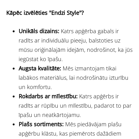
Kāpēc izvēlēties "Endzi Style"?
Unikāls dizains:
Katrs apģērba gabals ir
radīts ar individuālu pieeju, balstoties uz
mūsu oriģinālajām idejām, nodrošinot, ka jūs
iegūstat ko īpašu.
Augsta kvalitāte:
Mēs izmantojam tikai
labākos materiālus, lai nodrošinātu izturību
un komfortu.
Rokdarbs ar mīlestību:
Katrs apģērbs ir
radīts ar rūpību un mīlestību, padarot to par
īpašu un neatkārtojamu.
Plašs sortiments:
Mēs piedāvājam plašu
apģērbu klāstu, kas piemērots dažādiem