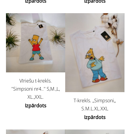
Izpārdots
Izpārdots
Vīriešu t-krekls.
''Simpsoni nr4..'' S,M.,L,
XL.,XXL.
T-krekls. ,,Simpsoni,,
Izpārdots
S.M.L.XL.XXL
Izpārdots