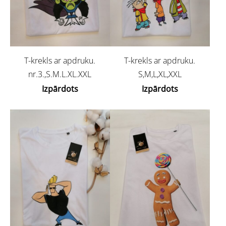
T-krekls ar apdruku.
T-krekls ar apdruku.
nr.3.,S.M.L.XL.XXL
S,M,L,XL,XXL
Izpārdots
Izpārdots