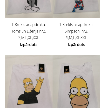
T-Krekls ar apdruku.
T-Krekls ar apdruku.
Toms un Džerijs nr2.
Simpsoni nr2.
S,M,L,XL,XXL
S,M,L,XL,XXL
Izpārdots
Izpārdots