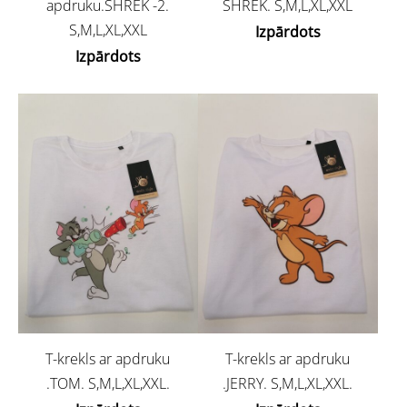
apdruku.SHREK -2.
SHREK. S,M,L,XL,XXL
S,M,L,XL,XXL
Izpārdots
Izpārdots
T-krekls ar apdruku
T-krekls ar apdruku
.TOM. S,M,L,XL,XXL.
.JERRY. S,M,L,XL,XXL.