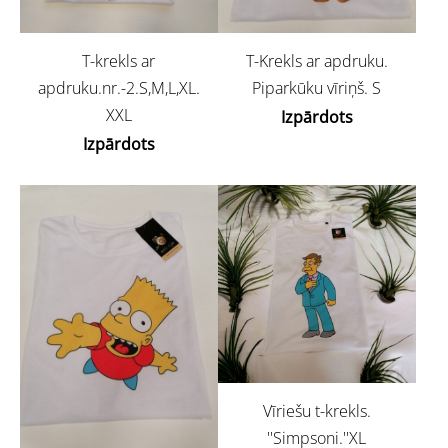
T-krekls ar
T-Krekls ar apdruku.
apdruku.nr.-2.S,M,L,XL.
Piparkūku vīriņš. S
XXL
Izpārdots
Izpārdots
Vīriešu t-krekls.
''Simpsoni.''XL