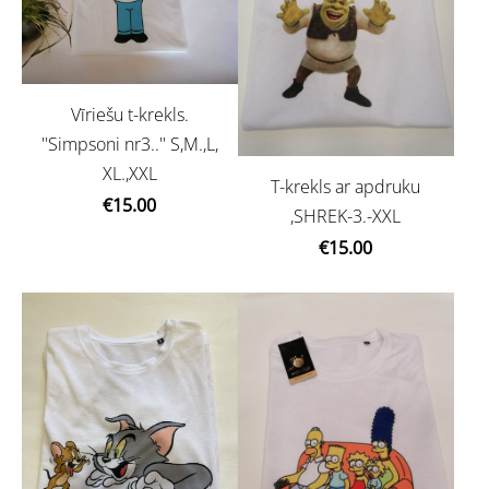
Vīriešu t-krekls.
''Simpsoni nr3..'' S,M.,L,
XL.,XXL
T-krekls ar apdruku
€15.00
,SHREK-3.-XXL
€15.00