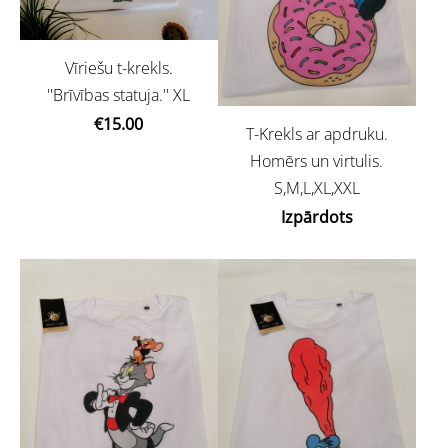
Vīriešu t-krekls.
''Brīvības statuja.'' XL
€15.00
T-Krekls ar apdruku.
Homērs un virtulis.
S,M,L,XL,XXL
Izpārdots