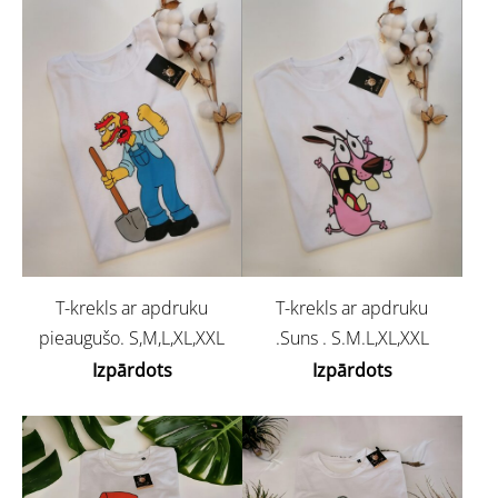
T-krekls ar apdruku
T-krekls ar apdruku
pieaugušo. S,M,L,XL,XXL
.Suns . S.M.L,XL,XXL
Izpārdots
Izpārdots