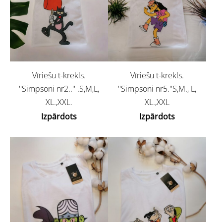
Vīriešu t-krekls.
Vīriešu t-krekls.
''Simpsoni nr2..'' .S,M,L,
''Simpsoni nr5.''S,M., L,
XL.,XXL.
XL.,XXL
Izpārdots
Izpārdots