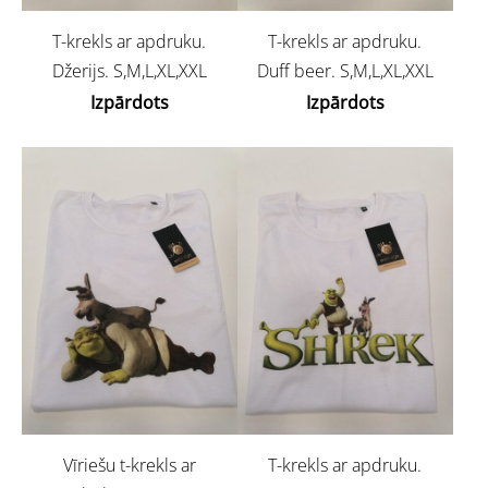
T-krekls ar apdruku.
T-krekls ar apdruku.
Džerijs. S,M,L,XL,XXL
Duff beer. S,M,L,XL,XXL
Izpārdots
Izpārdots
Vīriešu t-krekls ar
T-krekls ar apdruku.