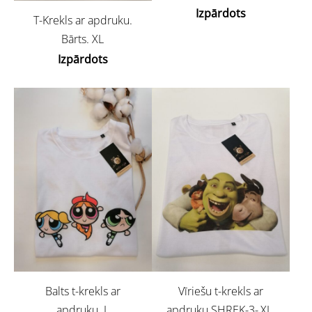
Izpārdots
T-Krekls ar apdruku.
Bārts. XL
Izpārdots
Balts t-krekls ar
Vīriešu t-krekls ar
apdruku. L
apdruku.SHREK-3-,XL.