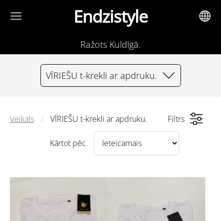
Endzistyle
Ražots Kuldīgā.
VĪRIEŠU t-krekli ar apdruku.
Veikals
VĪRIEŠU t-krekli ar apdruku.
Filtrs
Kārtot pēc