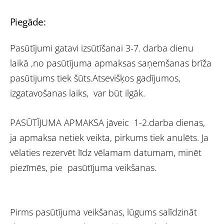
Piegāde:
Pasūtījumi gatavi izsūtīšanai 3-7. darba dienu
laikā ,no pasūtījuma apmaksas saņemšanas brīža
pasūtijums tiek šūts.Atsevišķos gadījumos,
izgatavošanas laiks, var būt ilgāk.
PASŪTĪJUMA APMAKSA jāveic 1-2.darba dienas,
ja apmaksa netiek veikta, pirkums tiek anulēts. Ja
vēlaties rezervēt līdz vēlamam datumam, minēt
piezīmēs, pie pasūtījuma veikšanas.
Pirms pasūtījuma veikšanas, lūgums salīdzināt