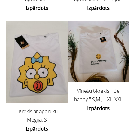
Izpārdots
Izpārdots
Vīriešu t-krekls. ''Be
happy.'' S,M.,L, XL.,XXL
Izpārdots
T-Krekls ar apdruku.
Megija. S
Izpārdots