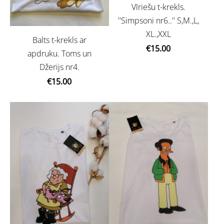
Vīriešu t-krekls.
''Simpsoni nr6..'' S,M.,L,
XL.,XXL
Balts t-krekls ar
€15.00
apdruku. Toms un
Džerijs nr4.
€15.00