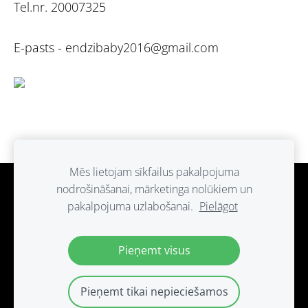
Tel.nr. 20007325
E-pasts -
endzibaby2016@gmail.com
Mēs lietojam sīkfailus pakalpojuma
nodrošināšanai, mārketinga nolūkiem un
Sīkdatnes
pakalpojuma uzlabošanai.
Pielāgot
Paldies ka atbalsti ražots Latvijā.
Pieņemt visus
Pieņemt tikai nepieciešamos