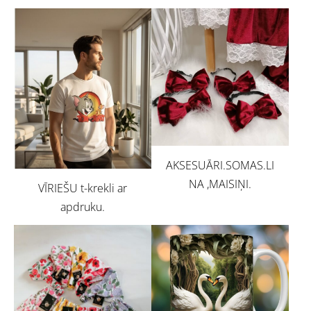
AKSESUĀRI.SOMAS.LI
NA ,MAISIŅI.
VĪRIEŠU t-krekli ar
apdruku.