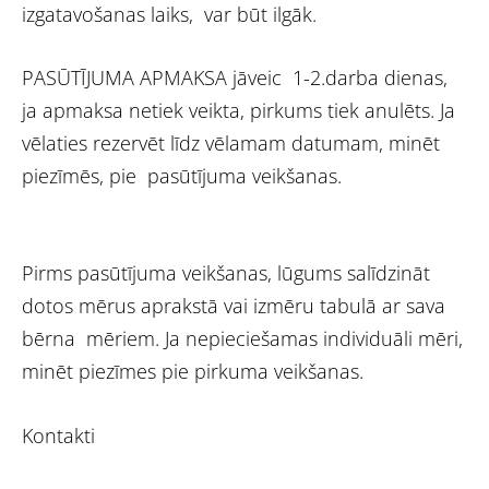
izgatavošanas laiks, var būt ilgāk.
PASŪTĪJUMA APMAKSA jāveic 1-2.darba dienas,
ja apmaksa netiek veikta, pirkums tiek anulēts. Ja
vēlaties rezervēt līdz vēlamam datumam, minēt
piezīmēs, pie pasūtījuma veikšanas.
Pirms pasūtījuma veikšanas, lūgums salīdzināt
dotos mērus aprakstā vai izmēru tabulā ar sava
bērna mēriem. Ja nepieciešamas individuāli mēri,
minēt piezīmes pie pirkuma veikšanas.
Kontakti