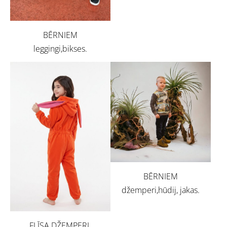
BĒRNIEM
leggingi,bikses.
BĒRNIEM
džemperi,hūdij, jakas.
FLĪSA DŽEMPERI,