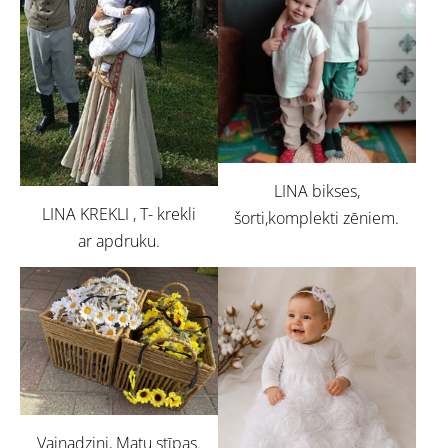
LINA bikses,
LINA KREKLI , T- krekli
šorti,komplekti zēniem.
ar apdruku.
Vainadziņi, Matu stīpas.