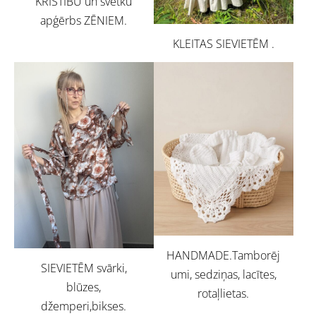
KRISTĪBU un svētku
apģērbs ZĒNIEM.
KLEITAS SIEVIETĒM .
HANDMADE.Tamborēj
SIEVIETĒM svārki,
umi, sedziņas, lacītes,
blūzes,
rotaļlietas.
džemperi,bikses.