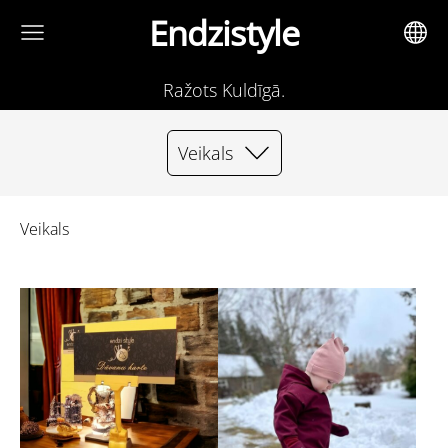
Endzistyle
Ražots Kuldīgā.
Veikals
Veikals