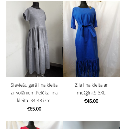
Sieviešu garā lina kleita
Zila lina kleita ar
ar volāniem.Pelēka lina
mežģīni.S-3XL
kleita. 34-48.izm.
€45.00
€65.00