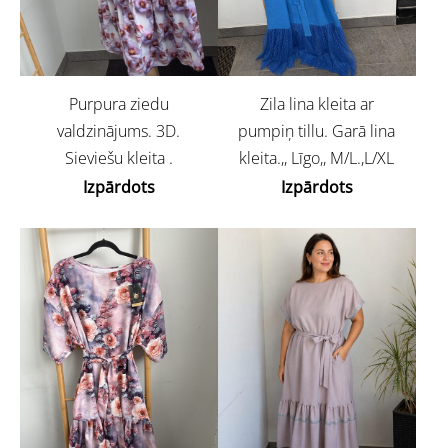
Purpura ziedu
Zila lina kleita ar
valdzinājums. 3D.
pumpiņ tillu. Garā lina
Sieviešu kleita .
kleita.,, Līgo,, M/L.,L/XL
Izpārdots
Izpārdots