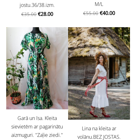
M/L
jostu.36/38.izm.
€40.00
€55.00
€28.00
€35.00
Garā un īsa. Kleita
sievietēm ar pagarinātu
Lina na kleita ar
aizmuguri. ''Zaļie ziedi.''
volānu.BEZ JOSTAS.