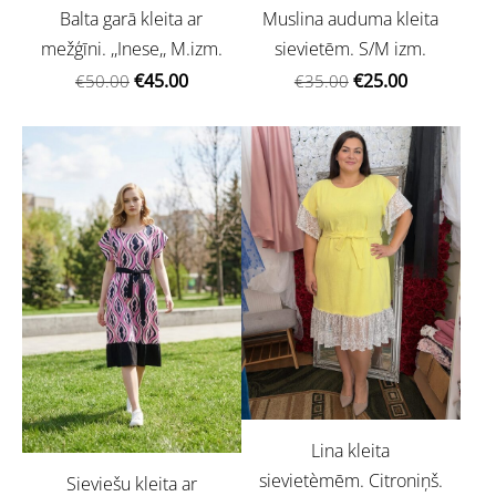
Balta garā kleita ar
Muslina auduma kleita
mežģīni. ,,Inese,, M.izm.
sievietēm. S/M izm.
€45.00
€25.00
€50.00
€35.00
Lina kleita
sievietèmēm. Citroniņš.
Sieviešu kleita ar