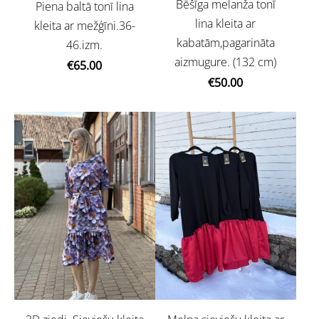
Bēšīga melanža tonī
Piena baltā tonī lina
lina kleita ar
kleita ar mežģīni.36-
kabatām,pagarināta
46.izm.
aizmugure. (132 cm)
€65.00
€50.00