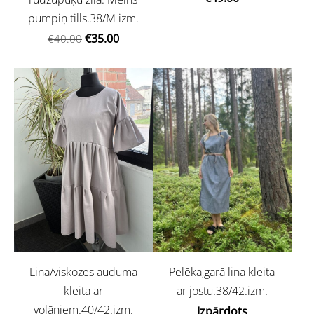
pumpiņ tills.38/M izm.
€35.00
€40.00
Lina/viskozes auduma
Pelēka,garā lina kleita
kleita ar
ar jostu.38/42.izm.
volāniem.40/42.izm.
Izpārdots