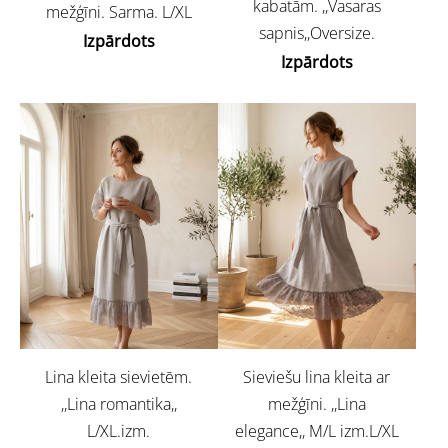
kabatām. ,,Vasaras
mežģīni. Sarma. L/XL
sapnis,,Oversize.
Izpārdots
Izpārdots
Lina kleita sievietēm.
Sieviešu lina kleita ar
,,Lina romantika,,
mežģīni. ,,Lina
L/XL.izm.
elegance,, M/L izm.L/XL