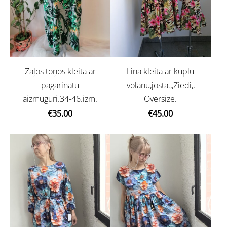
Zaļos toņos kleita ar
Lina kleita ar kuplu
pagarinātu
volānu,josta.,,Ziedi,,
aizmuguri.34-46.izm.
Oversize.
€35.00
€45.00