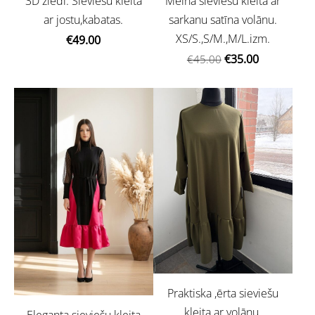
3D ziedi. Sieviešu kleita
Melna sieviešu kleita ar
ar jostu,kabatas.
sarkanu satīna volānu.
XS/S.,S/M.,M/L.izm.
€49.00
€35.00
€45.00
Praktiska ,ērta sieviešu
kleita ar volānu.