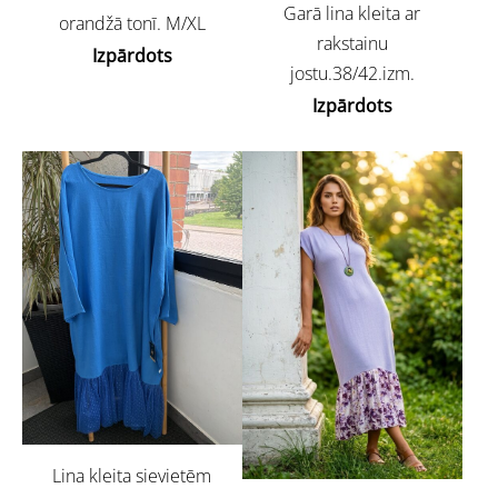
Garā lina kleita ar
orandžā tonī. M/XL
rakstainu
Izpārdots
jostu.38/42.izm.
Izpārdots
Lina kleita sievietēm