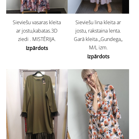
Sieviešu vasaras kleita
Sieviešu lina kleita ar
ar jostu,kabatas.3D
jostu, rakstaina lenta.
ziedi . MISTĒRIJA.
Garā kleita.,,Gundega,,
M/L izm.
Izpārdots
Izpārdots