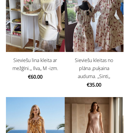
Sieviešu lina kleita ar
Sieviešu kleitas no
mežģīni.,, Ilva,, M -izm.
plāna ,puķaina
auduma. ,,Sinti,,
€60.00
€35.00