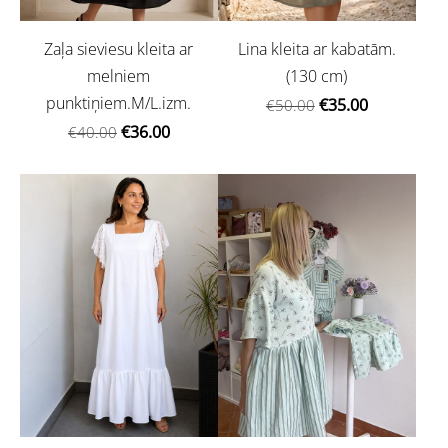
Zaļa sieviesu kleita ar
Lina kleita ar kabatām.
melniem
(130 cm)
punktiņiem.M/L.izm.
€35.00
€50.00
€36.00
€40.00