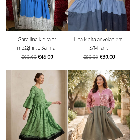
Garā lina kleita ar
Lina kleita ar volāniem.
mežģīni . ,, Sarma,,
S/M izm.
€45.00
€30.00
€60.00
€50.00