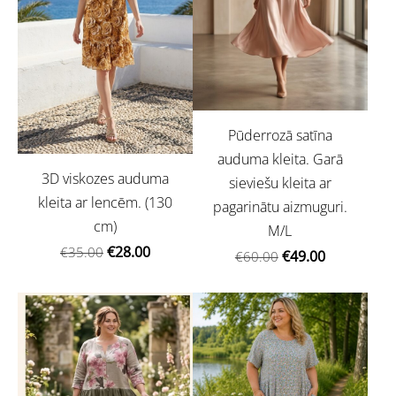
Pūderrozā satīna
auduma kleita. Garā
3D viskozes auduma
sieviešu kleita ar
kleita ar lencēm. (130
pagarinātu aizmuguri.
cm)
M/L
€28.00
€35.00
€49.00
€60.00