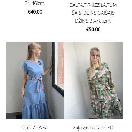
34-46izm.
BALTA,TIRKĪZZILA,TUM
€40.00
ŠAIS 'DZINS,GAIŠAIS
DŽINS.36-48.izm.
€50.00
Gaiši ZILA vai
Zaļā ziedu oāze. 3D