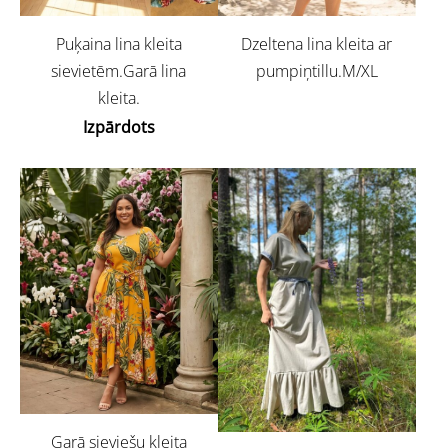
Puķaina lina kleita
Dzeltena lina kleita ar
sievietēm.Garā lina
pumpiņtillu.M/XL
kleita.
Izpārdots
Garā sieviešu kleita