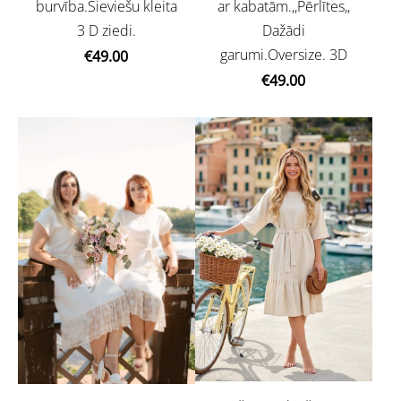
burvība.Sieviešu kleita
ar kabatām.,,Pērlītes,,
3 D ziedi.
Dažādi
garumi.Oversize. 3D
€49.00
€49.00