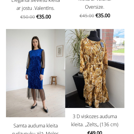
Eleganta sieviešu kleita
Oversize.
ar jostu .Valentīns.
€35.00
€45.00
€35.00
€50.00
3 D viskozes auduma
kleita. ,,Zelts,, (136 cm)
Samta auduma kleita
€49.00
rudzupuķu zilā. Melns