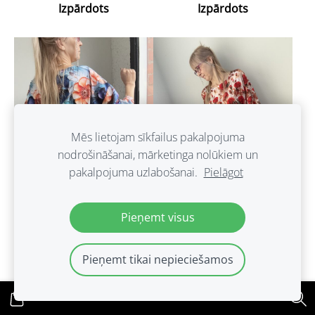
Izpārdots
Izpārdots
Mēs lietojam sīkfailus pakalpojuma
nodrošināšanai, mārketinga nolūkiem un
pakalpojuma uzlabošanai.
Pielāgot
Pieņemt visus
Sieviešu kleita ar
Rozes. Sieviešu vasaras
Pieņemt tikai nepieciešamos
kabatām,josta.OVERSIZ
kleita ar
E. 3D 38/40
kabatām..Oversize.
Izpārdots
Izpārdots