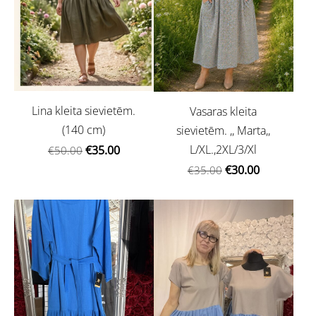
Lina kleita sievietēm.
Vasaras kleita
(140 cm)
sievietēm. ,, Marta,,
L/XL.,2XL/3/Xl
€35.00
€50.00
€30.00
€35.00