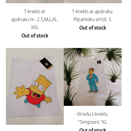
T-krekls ar
T-Krekls ar apdruku.
apdruku.nr.-2.S,M,L,XL.
Piparkūku vīriņš. S
XXL
Out of stock
Out of stock
Vīriešu t-krekls.
''Simpsoni.''XL
Out of stock