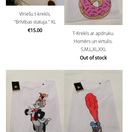
Vīriešu t-krekls.
''Brīvības statuja.'' XL
€15.00
T-Krekls ar apdruku.
Homērs un virtulis.
S,M,L,XL,XXL
Out of stock