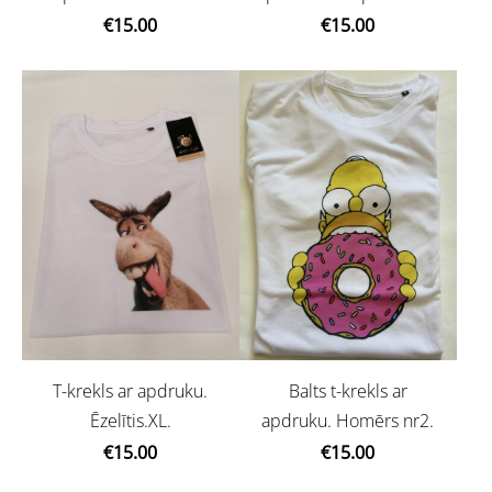
€15.00
€15.00
Balts t-krekls ar
T-krekls ar apdruku.
apdruku. Homērs nr2.
Ēzelītis.XL.
€15.00
€15.00