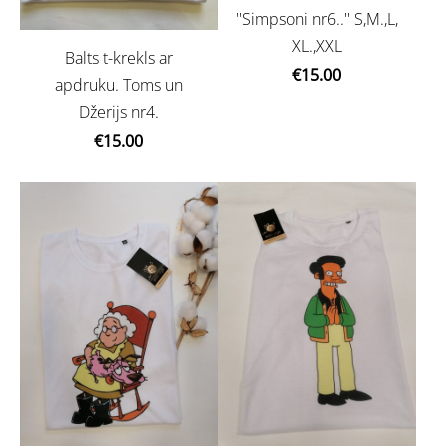
''Simpsoni nr6..'' S,M.,L,
XL.,XXL
Balts t-krekls ar
€15.00
apdruku. Toms un
Džerijs nr4.
€15.00