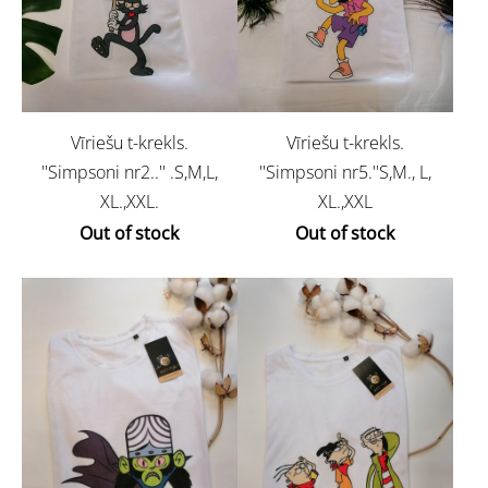
Vīriešu t-krekls.
Vīriešu t-krekls.
''Simpsoni nr2..'' .S,M,L,
''Simpsoni nr5.''S,M., L,
XL.,XXL.
XL.,XXL
Out of stock
Out of stock