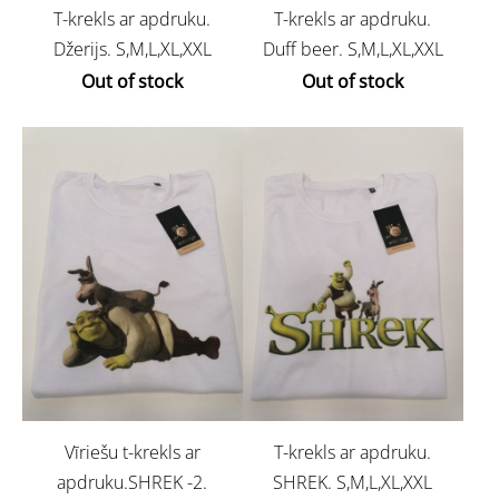
T-krekls ar apdruku.
T-krekls ar apdruku.
Džerijs. S,M,L,XL,XXL
Duff beer. S,M,L,XL,XXL
Out of stock
Out of stock
Vīriešu t-krekls ar
T-krekls ar apdruku.
apdruku.SHREK -2.
SHREK. S,M,L,XL,XXL