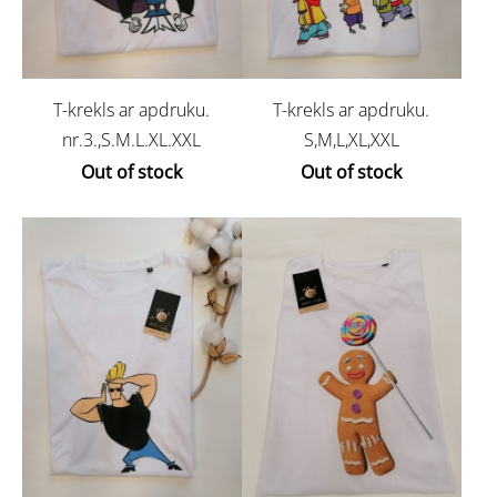
T-krekls ar apdruku.
T-krekls ar apdruku.
nr.3.,S.M.L.XL.XXL
S,M,L,XL,XXL
Out of stock
Out of stock