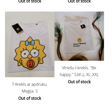
Out of stock
Out of stock
Vīriešu t-krekls. ''Be
happy.'' S,M.,L, XL.,XXL
Out of stock
T-Krekls ar apdruku.
Megija. S
Out of stock