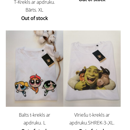
T-Krekls ar apdruku.
Bārts. XL
Out of stock
Balts t-krekls ar
Vīriešu t-krekls ar
apdruku. L
apdruku.SHREK-3-,XL.