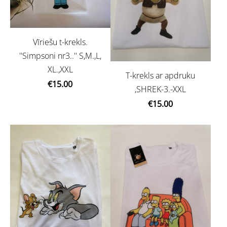
Vīriešu t-krekls.
''Simpsoni nr3..'' S,M.,L,
XL.,XXL
T-krekls ar apdruku
€15.00
,SHREK-3.-XXL
€15.00