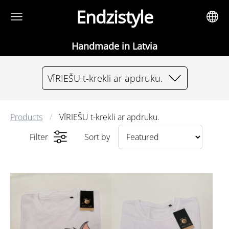
Endzistyle
Handmade in Latvia
VĪRIEŠU t-krekli ar apdruku.
Products
VĪRIEŠU t-krekli ar apdruku.
Filter
Sort by