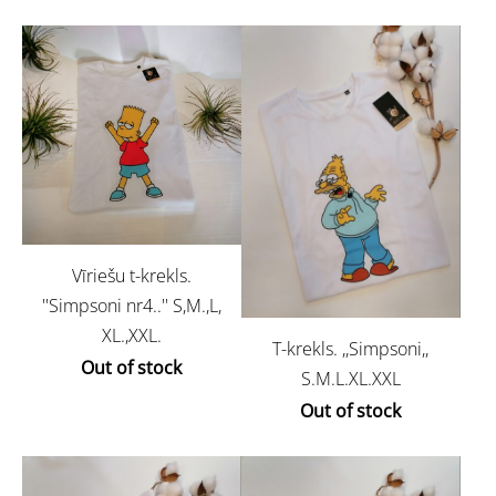
Vīriešu t-krekls.
''Simpsoni nr4..'' S,M.,L,
XL.,XXL.
T-krekls. ,,Simpsoni,,
Out of stock
S.M.L.XL.XXL
Out of stock