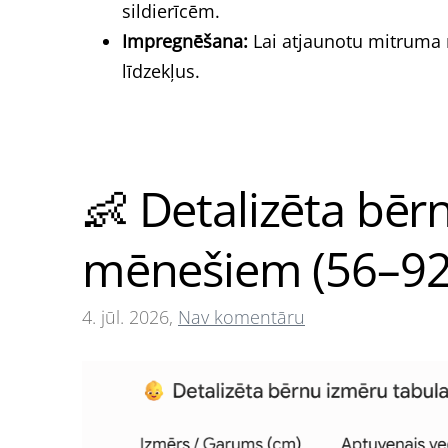
sildierīcēm.
Impregnēšana:
Lai atjaunotu mitruma n
līdzekļus.
👶 Detalizēta bēr
mēnešiem (56–92
4. jūl. 2026,
Nav komentāru