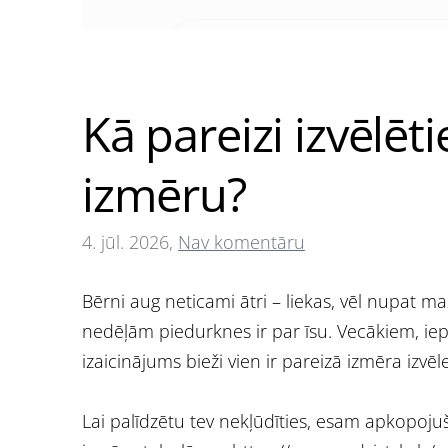
Kā pareizi izvēlē
izmēru?
4. jūl. 2026,
Nav komentāru
Bērni aug neticami ātri – liekas, vēl nupat ma
nedēļām piedurknes ir par īsu. Vecākiem, iepē
izaicinājums bieži vien ir pareizā izmēra izvēle
Lai palīdzētu tev nekļūdīties, esam apkopoju