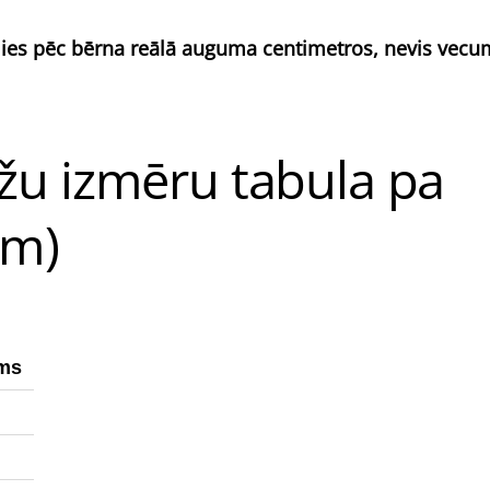
jies pēc bērna reālā auguma centimetros, nevis vec
u izmēru tabula pa
cm)
ums