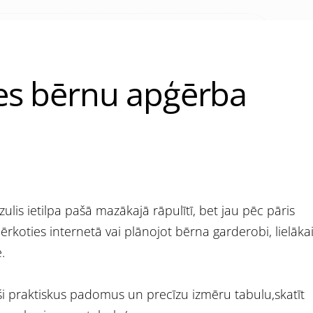
ties bērnu apģērba
zulis ietilpa pašā mazākajā rāpulītī, bet jau pēc pāris
rkoties internetā vai plānojot bērna garderobi, lielāka
.
ši praktiskus padomus un precīzu izmēru tabulu,skatīt