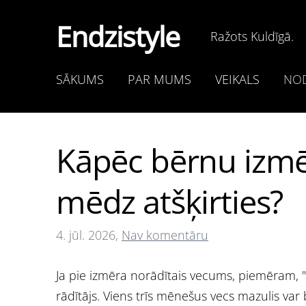
Endzistyle
Ražots Kuldīgā.
SĀKUMS
PAR MUMS
VEIKALS
NOD
Kāpēc bērnu izm
mēdz atšķirties?
4. jūl. 2026,
Nav komentāru
Ja pie izmēra norādītais vecums, piemēram, "3–
rādītājs. Viens trīs mēnešus vecs mazulis var 