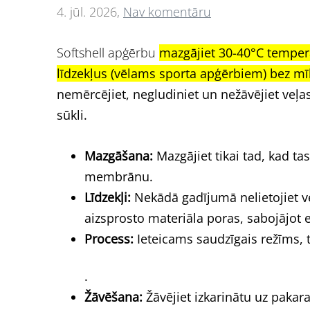
4. jūl. 2026,
Nav komentāru
Softshell apģērbu
mazgājiet 30-40°C temper
līdzekļus (vēlams sporta apģērbiem) bez mī
nemērcējiet, negludiniet un nežāvējiet veļa
sūkli.
Mazgāšana:
Mazgājiet tikai tad, kad ta
membrānu.
Līdzekļi:
Nekādā gadījumā nelietojiet veļ
aizsprosto materiāla poras, sabojājot 
Process:
Ieteicams saudzīgais režīms,
.
Žāvēšana:
Žāvējiet izkarinātu uz pakara