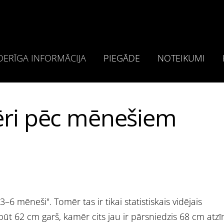
ERĪGA INFORMĀCIJA
PIEGĀDE
NOTEIKUMI
ēri pēc mēnešiem
6 mēneši". Tomēr tas ir tikai statistiskais vidējais
būt 62 cm garš, kamēr cits jau ir pārsniedzis 68 cm atzī