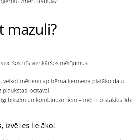
apgerbu-izmeru-tabula/
t mazuli?
 veic šos trīs vienkāršos mērījumus:
i, velkot mērlenti ap bērna ķermeņa platāko daļu.
 plaukstas locītavai.
rīgi biksēm un kombinezoniem – mēri no stakles līdz
izvēlies lielāko!