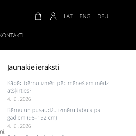
LAT
ENG
DEU
KONTAKTI
Jaunākie ieraksti
Kāpēc bērnu izmēri pēc mēnešiem mēdz
atšķirties?
4. jūl. 2026
Bērnu un pusaudžu izmēru tabula pa
gadiem (98–152 cm)
4. jūl. 2026
mi.