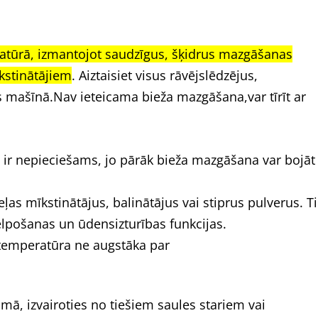
atūrā, izmantojot saudzīgus, šķidrus mazgāšanas
kstinātājiem
. Aiztaisiet visus rāvējslēdzējus,
s mašīnā.Nav ieteicama bieža mazgāšana,var tīrīt ar
s ir nepieciešams, jo pārāk bieža mazgāšana var bojāt
as mīkstinātājus, balinātājus vai stiprus pulverus. T
elpošanas un ūdensizturības funkcijas.
 temperatūra ne augstāka par
mā, izvairoties no tiešiem saules stariem vai