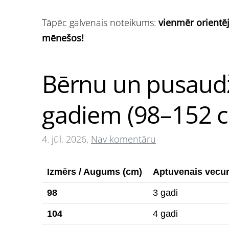
Tāpēc galvenais noteikums:
vienmēr orientē
mēnešos!
Bērnu un pusaudž
gadiem (98–152 
4. jūl. 2026,
Nav komentāru
Izmērs / Augums (cm)
Aptuvenais vec
98
3 gadi
104
4 gadi