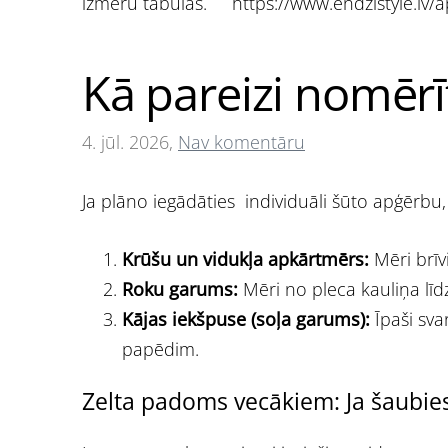
izmēru tabulās. https://www.endzistyle.lv/
Kā pareizi nomērī
4. jūl. 2026,
Nav komentāru
Ja plāno iegādāties individuāli šūto apģērbu,
Krūšu un vidukļa apkārtmērs:
Mēri brīv
Roku garums:
Mēri no pleca kauliņa līdz
Kājas iekšpuse (soļa garums):
Īpaši sva
papēdim.
Zelta padoms vecākiem: Ja šaubies, 