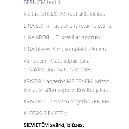
BĒRNIEM bodiji. .
Kleitas. STILIZĒTAS tautiskās kleitas .
LINA svārki. Tautiskie rakstainie svārki.
LINA KREKLI , T- krekli ar apdruku.
LINA bikses, šorti,komplekti zēniem.
Vainadziņi, Matu stīpas. Lina
apkakles.Lina matu sprādzes.
KRISTĪBU apģērbs MEITENĒM. Kristību
kleita. Kristību cepure. Kristību jakas.
KRISTĪBU un svētku apģērbs ZĒNIEM.
KLEITAS SIEVIETĒM .
SIEVIETĒM svārki, blūzes,