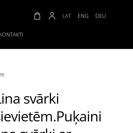
LAT
ENG
DEU
KONTAKTI
ze.
Lina svārki
sievietēm.Puķaini