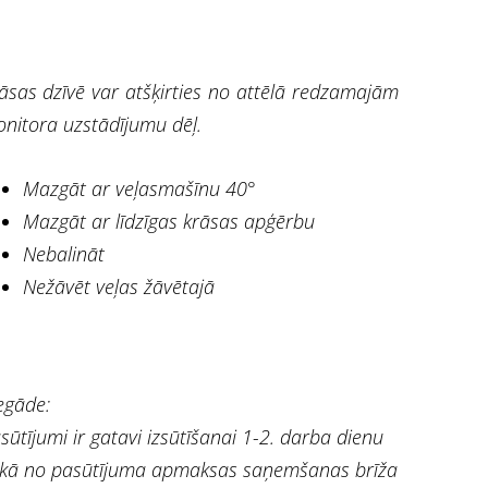
āsas dzīvē var atšķirties no attēlā redzamajām
nitora uzstādījumu dēļ.
Mazgāt ar veļasmašīnu 40°
Mazgāt ar līdzīgas krāsas apģērbu
Nebalināt
Nežāvēt veļas žāvētajā
egāde:
sūtījumi ir gatavi izsūtīšanai 1-2. darba dienu
ikā no pasūtījuma apmaksas saņemšanas brīža