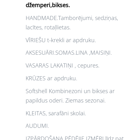
džemperi,bikses.
HANDMADE.Tamborējumi, sedziņas,
lacītes, rotaļlietas.
VĪRIEŠU t-krekli ar apdruku.
AKSESUĀRI.SOMAS.LINA ,MAISIŅI.
VASARAS LAKATIŅI , cepures.
KRŪZES ar apdruku.
Softshell Kombinezoni un bikses ar
papildus oderi. Ziemas sezonai.
KLEITAS, sarafāni skolai.
AUDUMI.
IZPĀRDOŠANA PĒDĒJIE IZMĒRI līdz pat