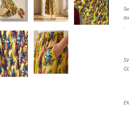
Sv
au
.
SV
GU
EK