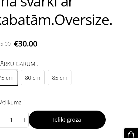
ina svārki ar
kabatām.Oversize.
€30.00
5.00
VĀRKU GARUMI.
75 cm
80 cm
85 cm
Atlikumā 1
+
Ielikt grozā