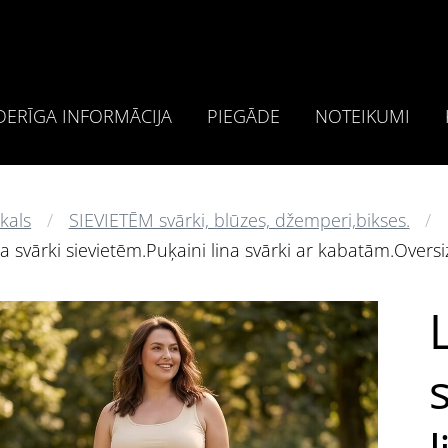
ERĪGA INFORMĀCIJA
PIEGĀDE
NOTEIKUMI
kals
SIEVIETĒM svārki, blūzes, džemperi,bikses.
a svārki sievietēm.Puķaini lina svārki ar kabatām.Oversi