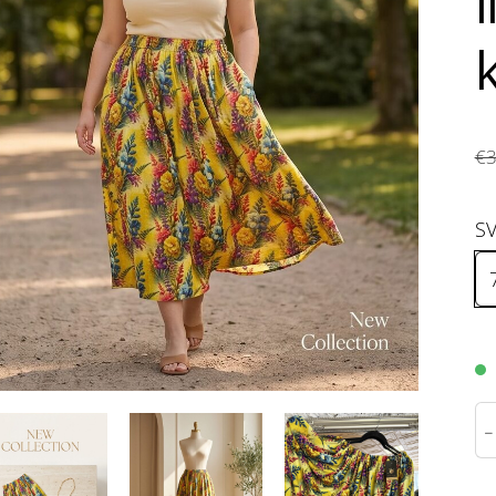
l
€3
S
-