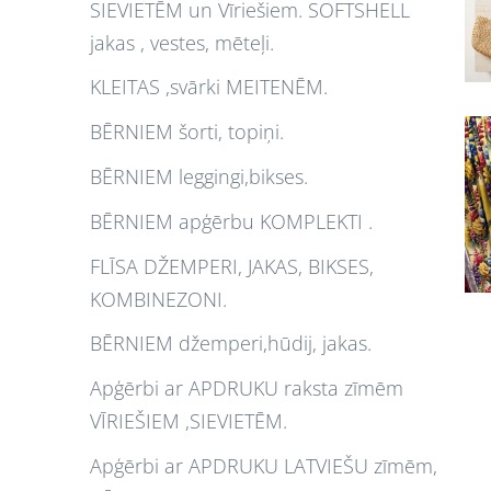
SIEVIETĒM un Vīriešiem. SOFTSHELL
jakas , vestes, mēteļi.
KLEITAS ,svārki MEITENĒM.
BĒRNIEM šorti, topiņi.
BĒRNIEM leggingi,bikses.
BĒRNIEM apģērbu KOMPLEKTI .
FLĪSA DŽEMPERI, JAKAS, BIKSES,
KOMBINEZONI.
BĒRNIEM džemperi,hūdij, jakas.
Apģērbi ar APDRUKU raksta zīmēm
VĪRIEŠIEM ,SIEVIETĒM.
Apģērbi ar APDRUKU LATVIEŠU zīmēm,