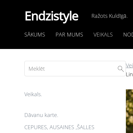
Endzistyle
Ražots Kuldīgā.
SĀKUMS
PAR MUMS
VEIKALS
NOD
Vei
Lin
Veikals.
Dāvanu karte.
CEPURES, AUSAINES ,ŠALLES