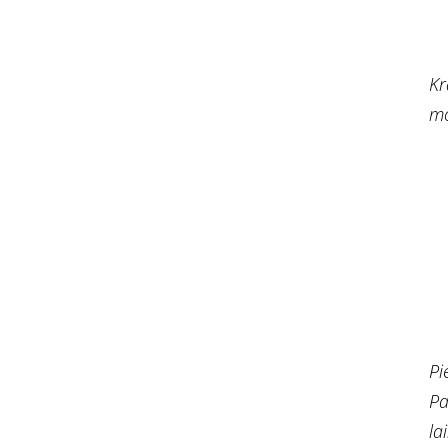
Kr
mo
Pi
Pa
la