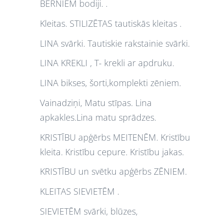
BĒRNIEM bodiji. .
Kleitas. STILIZĒTAS tautiskās kleitas .
LINA svārki. Tautiskie rakstainie svārki.
LINA KREKLI , T- krekli ar apdruku.
LINA bikses, šorti,komplekti zēniem.
Vainadziņi, Matu stīpas. Lina
apkakles.Lina matu sprādzes.
KRISTĪBU apģērbs MEITENĒM. Kristību
kleita. Kristību cepure. Kristību jakas.
KRISTĪBU un svētku apģērbs ZĒNIEM.
KLEITAS SIEVIETĒM .
SIEVIETĒM svārki, blūzes,