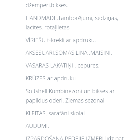
džemperi,bikses.
HANDMADE.Tamborējumi, sedziņas,
lacītes, rotaļlietas.
VĪRIEŠU t-krekli ar apdruku.
AKSESUĀRI.SOMAS.LINA ,MAISIŅI.
VASARAS LAKATIŅI , cepures.
KRŪZES ar apdruku.
Softshell Kombinezoni un bikses ar
papildus oderi. Ziemas sezonai.
KLEITAS, sarafāni skolai.
AUDUMI.
IZPĀRDOŠANA PĒDĒJIE IZMĒRI līdz pat