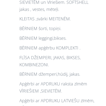
SIEVIETĒM un Vīriešiem. SOFTSHELL
jakas , vestes, mēteļi.
KLEITAS ,svārki MEITENĒM.
BĒRNIEM šorti, topiņi.
BĒRNIEM leggingi,bikses.
BĒRNIEM apģērbu KOMPLEKTI .
FLĪSA DŽEMPERI, JAKAS, BIKSES,
KOMBINEZONI.
BĒRNIEM džemperi,hūdij, jakas.
Apģērbi ar APDRUKU raksta zīmēm
VĪRIEŠIEM ,SIEVIETĒM.
Apģērbi ar APDRUKU LATVIEŠU zīmēm,