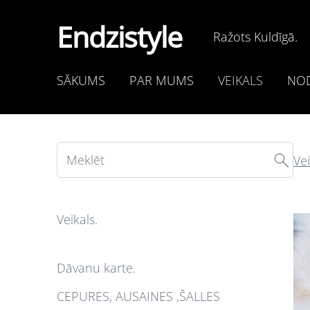
Endzistyle
Ražots Kuldīgā.
SĀKUMS
PAR MUMS
VEIKALS
NOD
Vei
Veikals.
Dāvanu karte.
CEPURES, AUSAINES ,ŠALLES