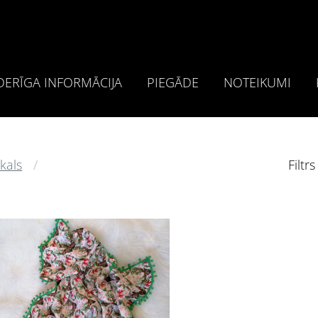
ERĪGA INFORMĀCIJA
PIEGĀDE
NOTEIKUMI
kals
Filtrs