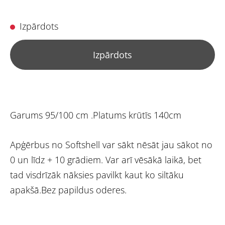
Izpārdots
Izpārdots
Garums 95/100 cm .Platums krūtīs 140cm
Apģērbus no Softshell var sākt nēsāt jau sākot no
0 un līdz + 10 grādiem. Var arī vēsākā laikā, bet
tad visdrīzāk nāksies pavilkt kaut ko siltāku
apakšā.Bez papildus oderes.