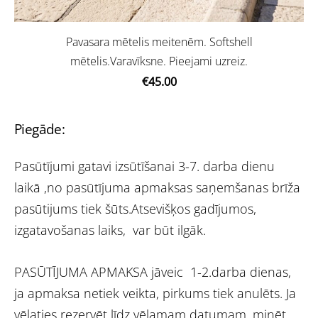
Pavasara mētelis meitenēm. Softshell
mētelis.Varavīksne. Pieejami uzreiz.
€45.00
Piegāde:
Pasūtījumi gatavi izsūtīšanai 3-7. darba dienu
laikā ,no pasūtījuma apmaksas saņemšanas brīža
pasūtijums tiek šūts.Atsevišķos gadījumos,
izgatavošanas laiks, var būt ilgāk.
PASŪTĪJUMA APMAKSA jāveic 1-2.darba dienas,
ja apmaksa netiek veikta, pirkums tiek anulēts. Ja
vēlaties rezervēt līdz vēlamam datumam, minēt