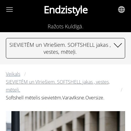
Endzistyle
Ražots Kuldīgā.
SIEVIETĒM un Vīriešiem. SOFTSHELL jakas ,
vestes, mēteļi.
Veikals
SIEVIETĒM un Vīriešiem. SOFTSHELL jakas , vestes,
mēteļi.
Softshell mētelis sievietēm.Varavīksne.Oversize.