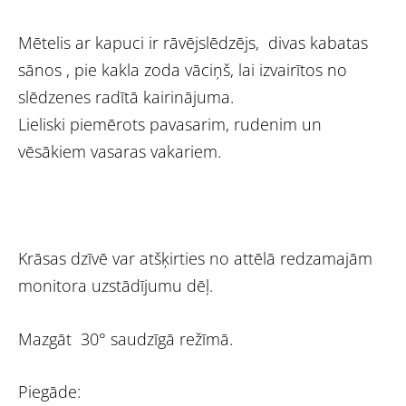
Mētelis ar kapuci ir rāvējslēdzējs, divas kabatas
sānos , pie kakla zoda vāciņš, lai izvairītos no
slēdzenes radītā kairinājuma.
Lieliski piemērots pavasarim, rudenim un
vēsākiem vasaras vakariem.
Krāsas dzīvē var atšķirties no attēlā redzamajām
monitora uzstādījumu dēļ.
Mazgāt 30° saudzīgā režīmā.
Piegāde: