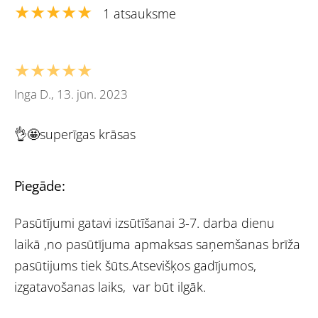
★★★★★
1 atsauksme
★★★★★
Inga D., 13. jūn. 2023
👌🤩superīgas krāsas
Piegāde:
Pasūtījumi gatavi izsūtīšanai 3-7. darba dienu
laikā ,no pasūtījuma apmaksas saņemšanas brīža
pasūtijums tiek šūts.Atsevišķos gadījumos,
izgatavošanas laiks, var būt ilgāk.