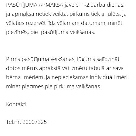
PASŪTĪJUMA APMAKSA jāveic 1-2.darba dienas,
ja apmaksa netiek veikta, pirkums tiek anulēts. Ja
vēlaties rezervēt līdz vēlamam datumam, minēt
piezīmēs, pie pasūtījuma veikšanas.
Pirms pasūtījuma veikšanas, lūgums salīdzināt
dotos mērus aprakstā vai izmēru tabulā ar sava
bērna mēriem. Ja nepieciešamas individuāli mēri,
minēt piezīmes pie pirkuma veikšanas.
Kontakti
Tel.nr. 20007325