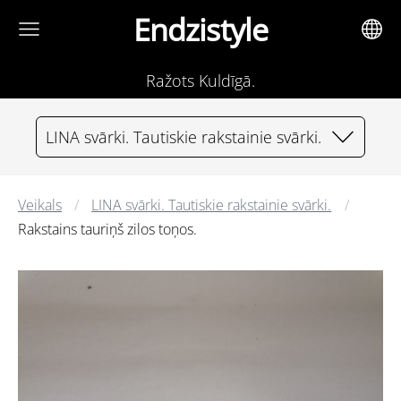
Endzistyle
Ražots Kuldīgā.
LINA svārki. Tautiskie rakstainie svārki.
Veikals
LINA svārki. Tautiskie rakstainie svārki.
Rakstains tauriņš zilos toņos.