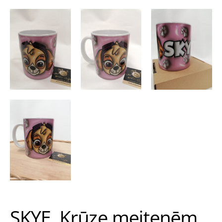
SKYE. Krūze meitenēm.