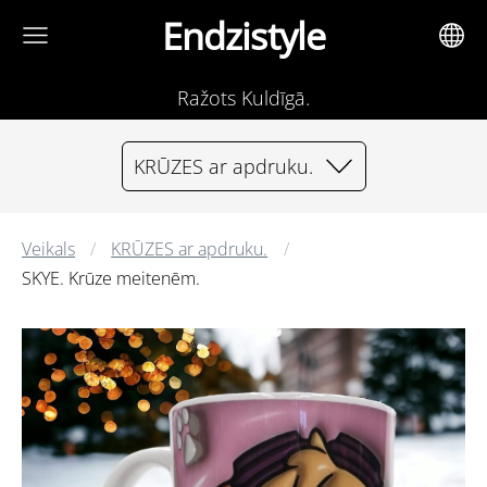
Endzistyle
Ražots Kuldīgā.
KRŪZES ar apdruku.
Veikals
KRŪZES ar apdruku.
SKYE. Krūze meitenēm.