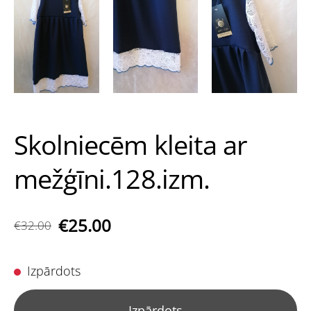
Skolniecēm kleita ar
mežģīni.128.izm.
€25.00
€32.00
Izpārdots
Izpārdots