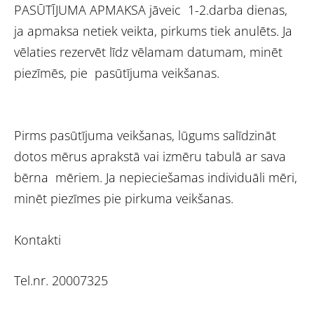
PASŪTĪJUMA APMAKSA jāveic 1-2.darba dienas,
ja apmaksa netiek veikta, pirkums tiek anulēts. Ja
vēlaties rezervēt līdz vēlamam datumam, minēt
piezīmēs, pie pasūtījuma veikšanas.
Pirms pasūtījuma veikšanas, lūgums salīdzināt
dotos mērus aprakstā vai izmēru tabulā ar sava
bērna mēriem. Ja nepieciešamas individuāli mēri,
minēt piezīmes pie pirkuma veikšanas.
Kontakti
Tel.nr. 20007325