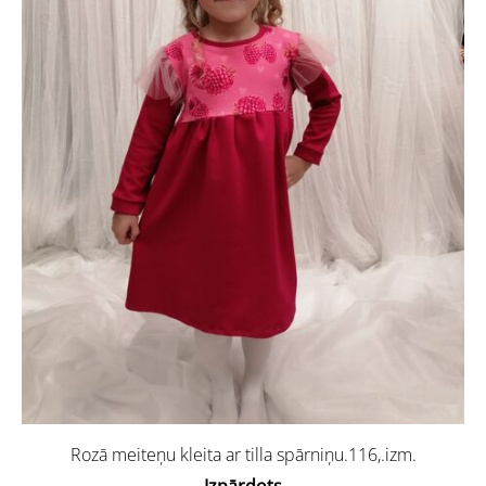
Rozā meiteņu kleita ar tilla spārniņu.116,.izm.
Izpārdots