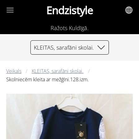
Endzistyle
Ražots Kuldīgā.
KLEITAS, sarafāni skolai.
Veikals
KLEITAS, sarafāni skolai.
Skolniecēm kleita ar mežģīni.128.izm.