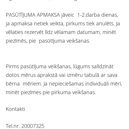
PASŪTĪJUMA APMAKSA jāveic 1-2.darba dienas,
ja apmaksa netiek veikta, pirkums tiek anulēts. Ja
vēlaties rezervēt līdz vēlamam datumam, minēt
piezīmēs, pie pasūtījuma veikšanas.
Pirms pasūtījuma veikšanas, lūgums salīdzināt
dotos mērus aprakstā vai izmēru tabulā ar sava
bērna mēriem. Ja nepieciešamas individuāli mēri,
minēt piezīmes pie pirkuma veikšanas.
Kontakti
Tel.nr. 20007325