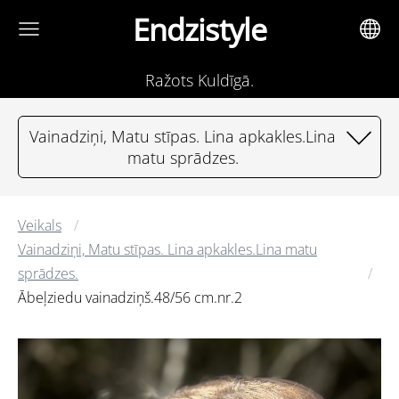
Endzistyle
Ražots Kuldīgā.
Vainadziņi, Matu stīpas. Lina apkakles.Lina
matu sprādzes.
Veikals
Vainadziņi, Matu stīpas. Lina apkakles.Lina matu
sprādzes.
Ābeļziedu vainadziņš.48/56 cm.nr.2