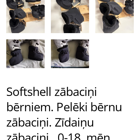
Softshell zābaciņi
bērniem. Pelēki bērnu
zābaciņi. Zīdaiņu
zābaciņi . 0-18 .mēn.