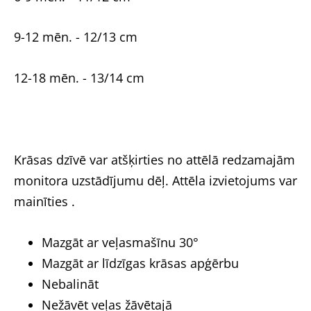
9-12 mēn. - 12/13 cm
12-18 mēn. - 13/14 cm
Krāsas dzīvē var atšķirties no attēlā redzamajām
monitora uzstādījumu dēļ. Attēla izvietojums var
mainīties .
Mazgāt ar veļasmašīnu 30°
Mazgāt ar līdzīgas krāsas apģērbu
Nebalināt
Nežāvēt veļas žāvētajā