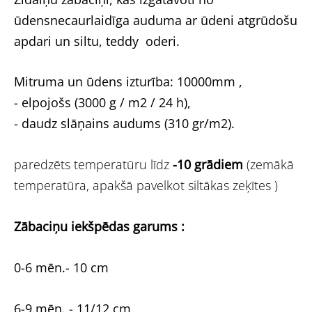
ūdensnecaurlaidīga auduma ar ūdeni atgrūdošu
apdari un siltu, teddy oderi.
Mitruma un ūdens izturība: 10000mm ,
- elpojošs (3000 g / m2 / 24 h),
- daudz slāņains audums (310 gr/m2).
paredzēts temperatūru līdz
-10 grādiem
(zemākā
temperatūra, apakšā pavelkot siltākas zeķītes )
Zābaciņu iekšpēdas garums :
0-6 mēn.- 10 cm
6-9 mēn. - 11/12 cm