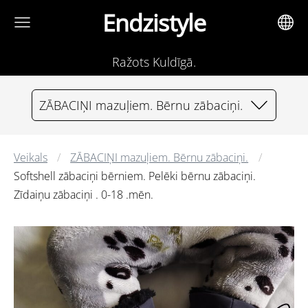
Endzistyle
Ražots Kuldīgā.
ZĀBACIŅI mazuļiem. Bērnu zābaciņi.
Veikals
ZĀBACIŅI mazuļiem. Bērnu zābaciņi.
Softshell zābaciņi bērniem. Pelēki bērnu zābaciņi.
Zīdaiņu zābaciņi . 0-18 .mēn.