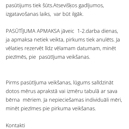
pasūtijums tiek šūts.Atsevišķos gadījumos,
izgatavošanas laiks, var būt ilgāk.
PASŪTĪJUMA APMAKSA jāveic 1-2.darba dienas,
ja apmaksa netiek veikta, pirkums tiek anulēts. Ja
vēlaties rezervēt līdz vēlamam datumam, minēt
piezīmēs, pie pasūtījuma veikšanas.
Pirms pasūtījuma veikšanas, lūgums salīdzināt
dotos mērus aprakstā vai izmēru tabulā ar sava
bērna mēriem. Ja nepieciešamas individuāli mēri,
minēt piezīmes pie pirkuma veikšanas.
Kontakti