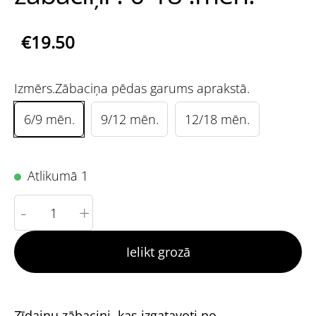
€19.50
Izmērs.Zābaciņa pēdas garums aprakstā.
6/9 mēn.
9/12 mēn.
12/18 mēn.
Atlikumā 1
-
+
Ielikt grozā
Zīdaiņu zābaciņi, kas izgatavoti no