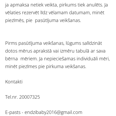
ja apmaksa netiek veikta, pirkums tiek anulēts. Ja
vēlaties rezervēt līdz vēlamam datumam, minēt
piezīmēs, pie pasūtījuma veikšanas.
Pirms pasūtījuma veikšanas, lūgums salīdzināt
dotos mērus aprakstā vai izmēru tabulā ar sava
bērna mēriem. Ja nepieciešamas individuāli mēri,
minēt piezīmes pie pirkuma veikšanas.
Kontakti
Tel.nr. 20007325
E-pasts -
endzibaby2016@gmail.com