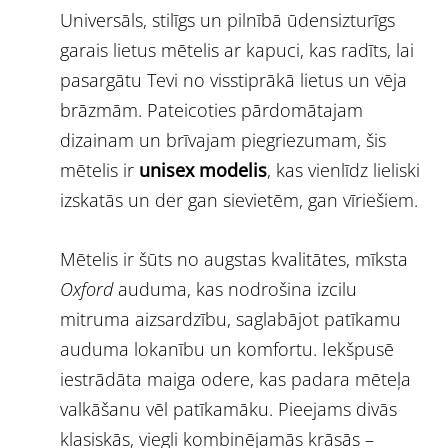
Universāls, stilīgs un pilnībā ūdensizturīgs
garais lietus mētelis ar kapuci, kas radīts, lai
pasargātu Tevi no visstiprākā lietus un vēja
brāzmām. Pateicoties pārdomātajam
dizainam un brīvajam piegriezumam, šis
mētelis ir
unisex modelis
, kas vienlīdz lieliski
izskatās un der gan sievietēm, gan vīriešiem.
Mētelis ir šūts no augstas kvalitātes, mīksta
Oxford
auduma, kas nodrošina izcilu
mitruma aizsardzību, saglabājot patīkamu
auduma lokanību un komfortu. Iekšpusē
iestrādāta maiga odere, kas padara mēteļa
valkāšanu vēl patīkamāku. Pieejams divās
klasiskās, viegli kombinējamās krāsās –