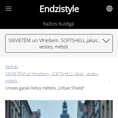
Endzistyle
Ražots Kuldīgā.
SIEVIETĒM un Vīriešiem. SOFTSHELL jakas ,
vestes, mēteļi.
Veikals
SIEVIETĒM un Vīriešiem. SOFTSHELL jakas , vestes,
mēteļi.
Unisex garais lietus mētelis „Urban Shield”