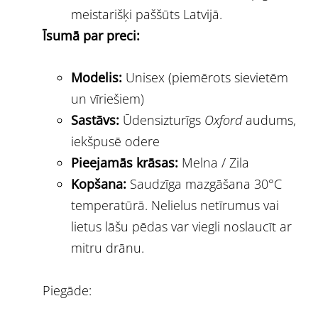
meistarišķi paššūts Latvijā.
Īsumā par preci:
Modelis:
Unisex (piemērots sievietēm
un vīriešiem)
Sastāvs:
Ūdensizturīgs
Oxford
audums,
iekšpusē odere
Pieejamās krāsas:
Melna / Zila
Kopšana:
Saudzīga mazgāšana 30°C
temperatūrā. Nelielus netīrumus vai
lietus lāšu pēdas var viegli noslaucīt ar
mitru drānu.
Piegāde: