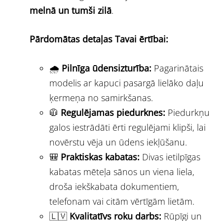
melnā un tumši zilā
.
Pārdomātas detaļas Tavai ērtībai:
🌧️
Pilnīga ūdensizturība:
Pagarinātais
modelis ar kapuci pasargā lielāko daļu
ķermeņa no samirkšanas.
🧥
Regulējamas piedurknes:
Piedurkņu
galos iestrādāti ērti regulējami klipši, lai
novērstu vēja un ūdens iekļūšanu.
🎒
Praktiskas kabatas:
Divas ietilpīgas
kabatas mēteļa sānos un viena liela,
droša iekškabata dokumentiem,
telefonam vai citām vērtīgām lietām.
🇱🇻
Kvalitatīvs roku darbs:
Rūpīgi un