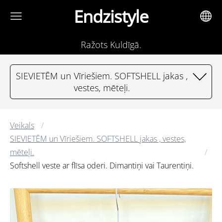
Endzistyle
Ražots Kuldīgā.
SIEVIETĒM un Vīriešiem. SOFTSHELL jakas ,
vestes, mēteļi.
Veikals
SIEVIETĒM un Vīriešiem. SOFTSHELL jakas , vestes,
mēteļi.
Softshell veste ar flīsa oderi. Dimantiņi vai Taurentiņi.