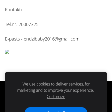
Kontakti
Tel.nr. 20007325
E-pasts -
endzibaby2016@gmail.com
We use cookies to deliver services, for
marketing and to improve your experience.
Sīkdatnes
Customize
Paldies ka atbalsti ražots Latvijā.