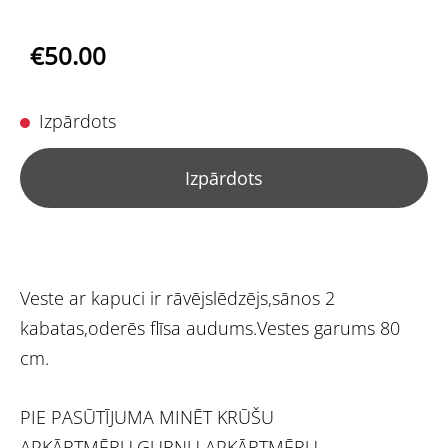
€50.00
Izpārdots
Izpārdots
Veste ar kapuci ir rāvējslēdzējs,sānos 2
kabatas,oderēs flīsa audums.Vestes garums 80
cm.
PIE PASŪTĪJUMA MINĒT KRŪŠU
APKĀRTMĒRU,GURNU APKĀRTMĒRU.