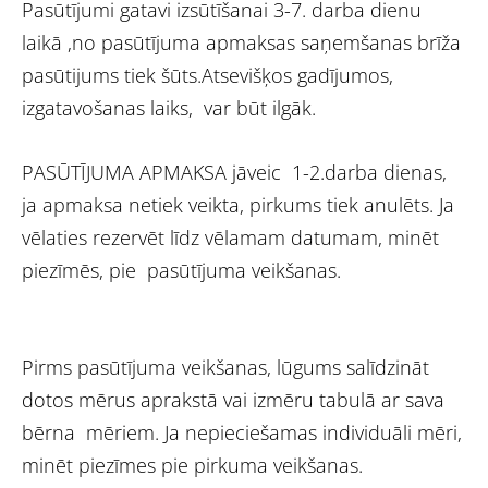
Pasūtījumi gatavi izsūtīšanai 3-7. darba dienu
laikā ,no pasūtījuma apmaksas saņemšanas brīža
pasūtijums tiek šūts.Atsevišķos gadījumos,
izgatavošanas laiks, var būt ilgāk.
PASŪTĪJUMA APMAKSA jāveic 1-2.darba dienas,
ja apmaksa netiek veikta, pirkums tiek anulēts. Ja
vēlaties rezervēt līdz vēlamam datumam, minēt
piezīmēs, pie pasūtījuma veikšanas.
Pirms pasūtījuma veikšanas, lūgums salīdzināt
dotos mērus aprakstā vai izmēru tabulā ar sava
bērna mēriem. Ja nepieciešamas individuāli mēri,
minēt piezīmes pie pirkuma veikšanas.