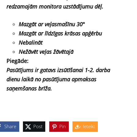
redzamajām monitora uzstādījumu dēļ.
Mazgāt ar veļasmašīnu 30°
Mazgāt ar līdzīgas krāsas apģērbu
Nebalināt
Nežāvēt veļas žāvētajā
Piegāde:
Pasūtījums ir gatavs izsūtīšanai 1-2. darba
dienu laikā no pasūtījuma apmaksas
saņemšanas brīža.
Share
Post
Pin
Ieteikt