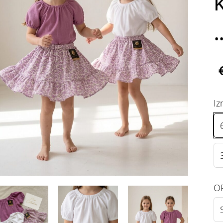
k
.
Iz
OP