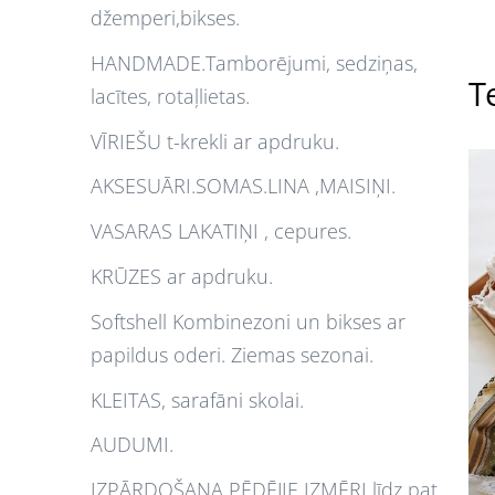
džemperi,bikses.
HANDMADE.Tamborējumi, sedziņas,
Te
lacītes, rotaļlietas.
VĪRIEŠU t-krekli ar apdruku.
AKSESUĀRI.SOMAS.LINA ,MAISIŅI.
VASARAS LAKATIŅI , cepures.
KRŪZES ar apdruku.
Softshell Kombinezoni un bikses ar
papildus oderi. Ziemas sezonai.
KLEITAS, sarafāni skolai.
AUDUMI.
IZPĀRDOŠANA PĒDĒJIE IZMĒRI līdz pat