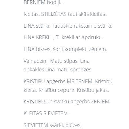
BĒRNIEM bodiji. .
Kleitas. STILIZĒTAS tautiskās kleitas .
LINA svārki. Tautiskie rakstainie svārki.
LINA KREKLI , T- krekli ar apdruku.
LINA bikses, šorti,komplekti zēniem.
Vainadziņi, Matu stīpas. Lina
apkakles.Lina matu sprādzes.
KRISTĪBU apģērbs MEITENĒM. Kristību
kleita. Kristību cepure. Kristību jakas.
KRISTĪBU un svētku apģērbs ZĒNIEM.
KLEITAS SIEVIETĒM .
SIEVIETĒM svārki, blūzes,