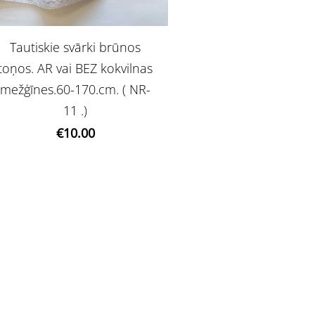
Tautiskie svārki brūnos
toņos. AR vai BEZ kokvilnas
mežģīnes.60-170.cm. ( NR-
11 .)
€10.00