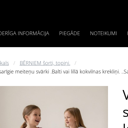
ERĪGA INFORMĀCIJA
PIEGĀDE
NOTEIKUMI
kals
BĒRNIEM šorti, topiņi.
arīgie meiteņu svārki .Balti vai lillā kokvilnas krekliņi. ..
s