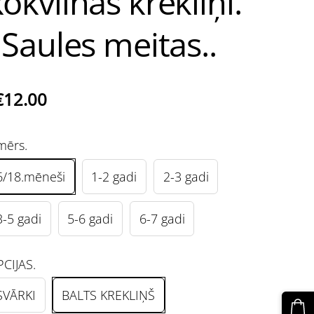
okvilnas krekliņi.
.Saules meitas..
€12.00
mērs.
6/18.mēneši
1-2 gadi
2-3 gadi
3-5 gadi
5-6 gadi
6-7 gadi
CIJAS.
SVĀRKI
BALTS KREKLIŅŠ