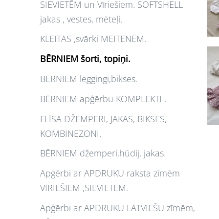
SIEVIETĒM un Vīriešiem. SOFTSHELL
jakas , vestes, mēteļi.
KLEITAS ,svārki MEITENĒM.
BĒRNIEM šorti, topiņi.
BĒRNIEM leggingi,bikses.
BĒRNIEM apģērbu KOMPLEKTI .
FLĪSA DŽEMPERI, JAKAS, BIKSES,
KOMBINEZONI.
BĒRNIEM džemperi,hūdij, jakas.
Apģērbi ar APDRUKU raksta zīmēm
VĪRIEŠIEM ,SIEVIETĒM.
Apģērbi ar APDRUKU LATVIEŠU zīmēm,