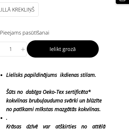
LILLĀ KREKLIŅŠ
Pieejams pasūtīšanai
+
Ielikt grozā
Lielisks papildinājums ikdienas stilam.
Šūts no dabīga Oeko-Tex sertificēta*
kokvilnas brubuļauduma svārki un blūzīte
no patīkami mīkstas mazgātās kokvilnas.
.
Krāsas dzīvē var atšķirties no attēlā