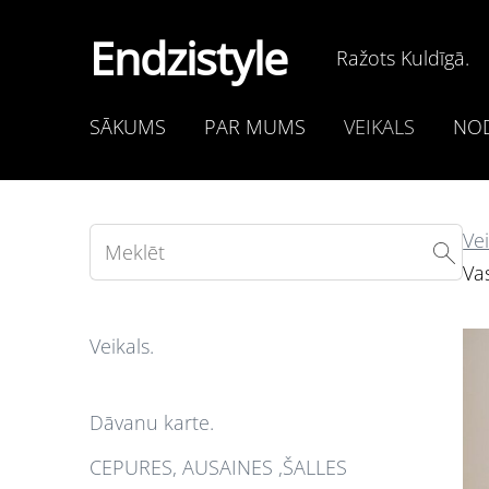
Endzistyle
Ražots Kuldīgā.
SĀKUMS
PAR MUMS
VEIKALS
NOD
Vei
Vas
Veikals.
Dāvanu karte.
CEPURES, AUSAINES ,ŠALLES