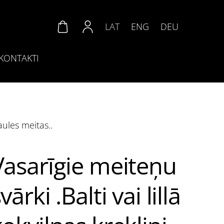
LAT
ENG
DEU
KONTAKTI
Saules meitas..
Vasarīgie meiteņu
vārki .Balti vai lillā