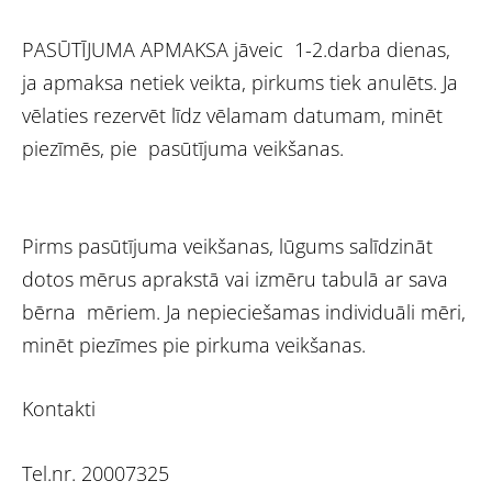
PASŪTĪJUMA APMAKSA jāveic 1-2.darba dienas,
ja apmaksa netiek veikta, pirkums tiek anulēts. Ja
vēlaties rezervēt līdz vēlamam datumam, minēt
piezīmēs, pie pasūtījuma veikšanas.
Pirms pasūtījuma veikšanas, lūgums salīdzināt
dotos mērus aprakstā vai izmēru tabulā ar sava
bērna mēriem. Ja nepieciešamas individuāli mēri,
minēt piezīmes pie pirkuma veikšanas.
Kontakti
Tel.nr. 20007325