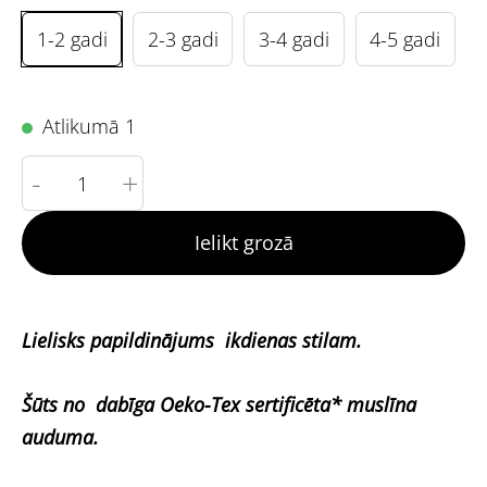
1-2 gadi
2-3 gadi
3-4 gadi
4-5 gadi
Atlikumā 1
-
+
Ielikt grozā
Lielisks papildinājums ikdienas stilam.
Šūts no dabīga Oeko-Tex sertificēta* muslīna
auduma.