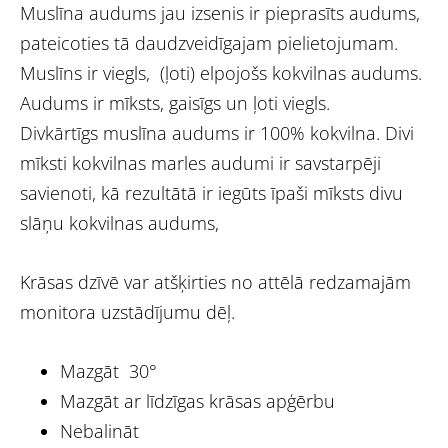
Muslīna audums jau izsenis ir pieprasīts audums,
pateicoties tā daudzveidīgajam pielietojumam.
Muslīns ir viegls, (ļoti) elpojošs kokvilnas audums.
Audums ir mīksts, gaisīgs un ļoti viegls.
Divkārtīgs muslīna audums ir 100% kokvilna. Divi
mīksti kokvilnas marles audumi ir savstarpēji
savienoti, kā rezultātā ir iegūts īpaši mīksts divu
slāņu kokvilnas audums,
Krāsas dzīvē var atšķirties no attēlā redzamajām
monitora uzstādījumu dēļ.
Mazgāt 30°
Mazgāt ar līdzīgas krāsas apģērbu
Nebalināt