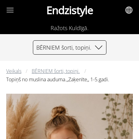
Endzistyle
Ražots Kuldīgā.
BĒRNIEM šorti, topiņi.
Veikals
BĒRNIEM šorti, topiņi.
Topiņš no muslina auduma.,,Zaķenīte,, 1-5.gadi.