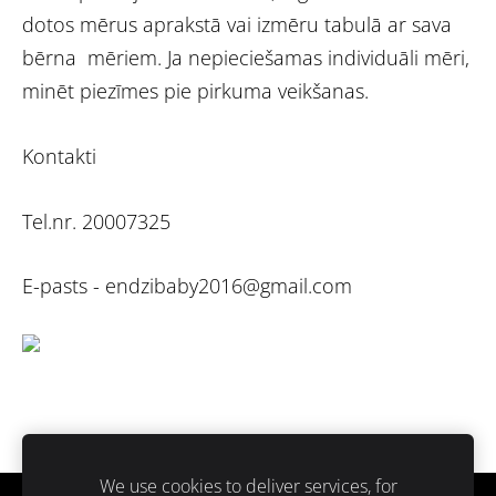
dotos mērus aprakstā vai izmēru tabulā ar sava
bērna mēriem. Ja nepieciešamas individuāli mēri,
minēt piezīmes pie pirkuma veikšanas.
Kontakti
Tel.nr. 20007325
E-pasts -
endzibaby2016@gmail.com
We use cookies to deliver services, for