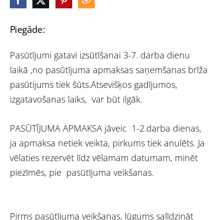
Piegāde:
Pasūtījumi gatavi izsūtīšanai 3-7. darba dienu
laikā ,no pasūtījuma apmaksas saņemšanas brīža
pasūtijums tiek šūts.Atsevišķos gadījumos,
izgatavošanas laiks, var būt ilgāk.
PASŪTĪJUMA APMAKSA jāveic 1-2.darba dienas,
ja apmaksa netiek veikta, pirkums tiek anulēts. Ja
vēlaties rezervēt līdz vēlamam datumam, minēt
piezīmēs, pie pasūtījuma veikšanas.
Pirms pasūtījuma veikšanas, lūgums salīdzināt