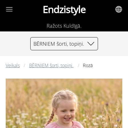
Endzistyle
Ražots Kuldīgā.
BĒRNIEM šorti, topiņi.
Veikals
BĒRNIEM šorti, topiņi.
Rozā