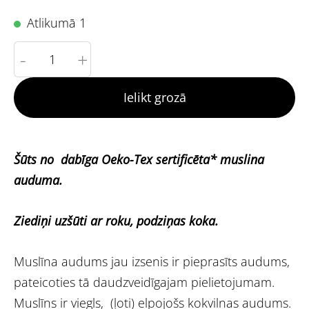
Atlikumā 1
-
+
Ielikt grozā
Šūts no dabīga Oeko-Tex sertificēta* muslina
auduma.
Ziediņi uzšūti ar roku, podziņas koka.
Muslīna audums jau izsenis ir pieprasīts audums,
pateicoties tā daudzveidīgajam pielietojumam.
Muslīns ir viegls, (ļoti) elpojošs kokvilnas audums.