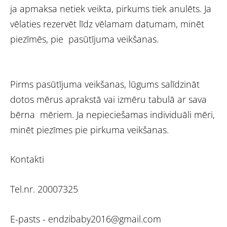
ja apmaksa netiek veikta, pirkums tiek anulēts. Ja
vēlaties rezervēt līdz vēlamam datumam, minēt
piezīmēs, pie pasūtījuma veikšanas.
Pirms pasūtījuma veikšanas, lūgums salīdzināt
dotos mērus aprakstā vai izmēru tabulā ar sava
bērna mēriem. Ja nepieciešamas individuāli mēri,
minēt piezīmes pie pirkuma veikšanas.
Kontakti
Tel.nr. 20007325
E-pasts -
endzibaby2016@gmail.com