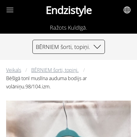
Endzistyle
Ražots Kuldīgā.
BĒRNIEM šorti, topiņi.
Veikals
BĒRNIEM šorti, topiņi.
Bēšīgā tonī muslīna auduma bodijs ar
volāniņu.98/104.izm.