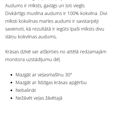
Audums ir mīksts, gaisīgs un ļoti viegls.
Divkārtīgs muslīna audums ir 100% kokvilna. Divi
mīksti kokvilnas marles audumi ir savstarpēji
savienoti, kā rezultātā ir iegūts īpaši mīksts divu
slāņu kokvilnas audums,
Krāsas dzīvē var atšķirties no attēlā redzamajām
monitora uzstādījumu dēļ.
Mazgāt ar veļasmašīnu 30°
Mazgāt ar līdzīgas krāsas apģērbu
Nebalināt
Nežāvēt veļas žāvētajā