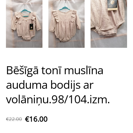
Bēšīgā tonī muslīna
auduma bodijs ar
volāniņu.98/104.izm.
€16.00
€22.00