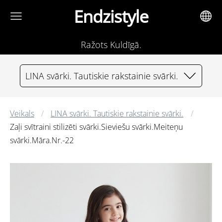
Endzistyle
Ražots Kuldīgā.
LINA svārki. Tautiskie rakstainie svārki.
Veikals
LINA svārki. Tautiskie rakstainie svārki.
Zaļi svītraini stilizēti svārki.Sieviešu svārki.Meiteņu
svārki.Māra.Nr.-22