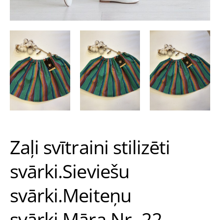
Zaļi svītraini stilizēti
svārki.Sieviešu
svārki.Meiteņu
svārki.Māra.Nr.-22