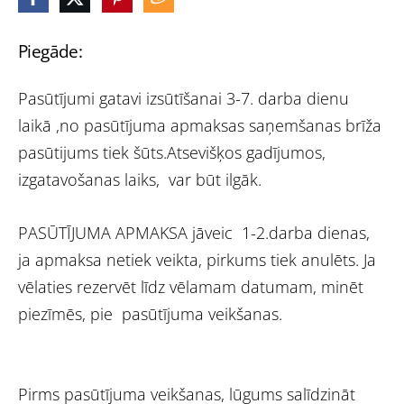
Piegāde:
Pasūtījumi gatavi izsūtīšanai 3-7. darba dienu
laikā ,no pasūtījuma apmaksas saņemšanas brīža
pasūtijums tiek šūts.Atsevišķos gadījumos,
izgatavošanas laiks, var būt ilgāk.
PASŪTĪJUMA APMAKSA jāveic 1-2.darba dienas,
ja apmaksa netiek veikta, pirkums tiek anulēts. Ja
vēlaties rezervēt līdz vēlamam datumam, minēt
piezīmēs, pie pasūtījuma veikšanas.
Pirms pasūtījuma veikšanas, lūgums salīdzināt