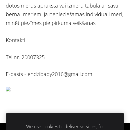
dotos mērus aprakstā vai izmēru tabulā ar sava
bērna mēriem. Ja nepieciešamas individuāli mēri,
minēt piezīmes pie pirkuma veikšanas.
Kontakti
Tel.nr. 20007325
E-pasts -
endzibaby2016@gmail.com
We use cookies to deliver services, for