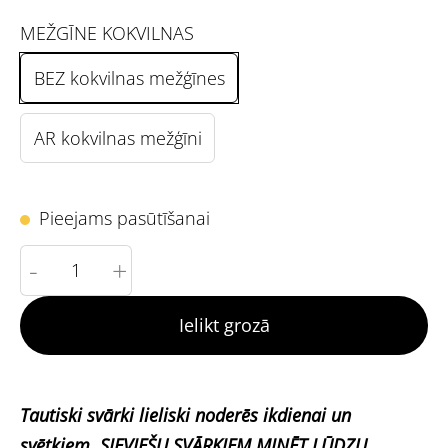
MEŽGĪNE KOKVILNAS
BEZ kokvilnas mežģīnes
AR kokvilnas mežģīni
Pieejams pasūtīšanai
-
+
Ielikt grozā
Tautiski svārki lieliski noderēs ikdienai un
svētkiem. SIEVIEŠU SVĀRKIEM MINĒT LŪDZU