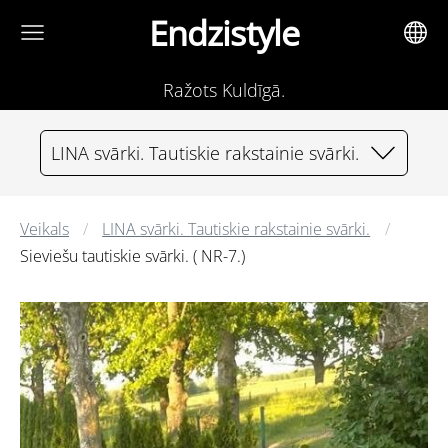
Endzistyle
Ražots Kuldīgā.
LINA svārki. Tautiskie rakstainie svārki.
Veikals
LINA svārki. Tautiskie rakstainie svārki.
Sieviešu tautiskie svārki. ( NR-7.)