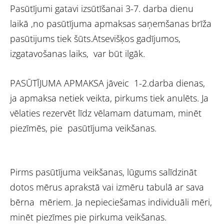
Pasūtījumi gatavi izsūtīšanai 3-7. darba dienu
laikā ,no pasūtījuma apmaksas saņemšanas brīža
pasūtijums tiek šūts.Atsevišķos gadījumos,
izgatavošanas laiks, var būt ilgāk.
PASŪTĪJUMA APMAKSA jāveic 1-2.darba dienas,
ja apmaksa netiek veikta, pirkums tiek anulēts. Ja
vēlaties rezervēt līdz vēlamam datumam, minēt
piezīmēs, pie pasūtījuma veikšanas.
Pirms pasūtījuma veikšanas, lūgums salīdzināt
dotos mērus aprakstā vai izmēru tabulā ar sava
bērna mēriem. Ja nepieciešamas individuāli mēri,
minēt piezīmes pie pirkuma veikšanas.