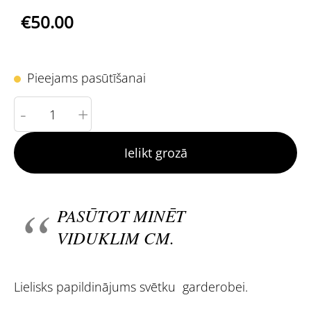
€50.00
Pieejams pasūtīšanai
-
+
Ielikt grozā
PASŪTOT MINĒT
VIDUKLIM CM.
Lielisks papildinājums svētku garderobei.