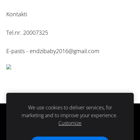
Kontakti
Tel.nr. 20007325
E-pasts -
endzibaby2016@gmail.com
We use cookies to deliver services, for
marketing and to improve your experience.
Sīkdatnes
Customize
Paldies ka atbalsti ražots Latvijā.