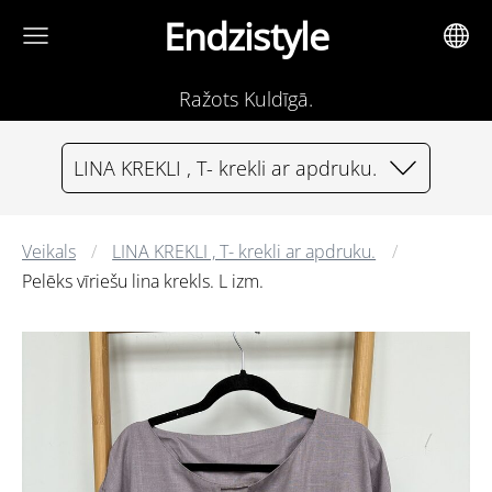
Endzistyle
Ražots Kuldīgā.
LINA KREKLI , T- krekli ar apdruku.
Veikals
LINA KREKLI , T- krekli ar apdruku.
Pelēks vīriešu lina krekls. L izm.