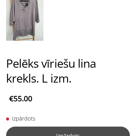
Pelēks vīriešu lina
krekls. L izm.
€55.00
Izpārdots
Izpārdots