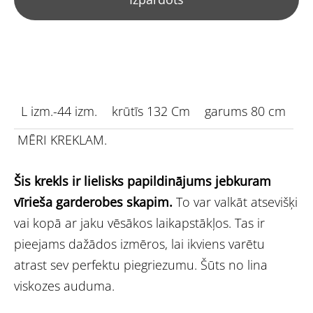
L izm.-44 izm.
krūtīs 132 Cm
garums 80 cm
MĒRI KREKLAM.
Šis krekls ir lielisks papildinājums jebkuram
vīrieša garderobes skapim.
To var valkāt atsevišķi
vai kopā ar jaku vēsākos laikapstākļos. Tas ir
pieejams dažādos izmēros, lai ikviens varētu
atrast sev perfektu piegriezumu. Šūts no lina
viskozes auduma.