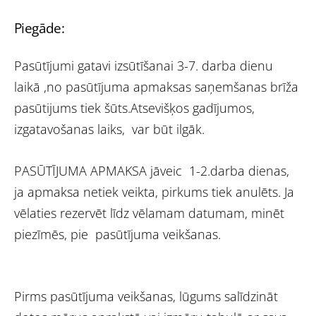
Piegāde:
Pasūtījumi gatavi izsūtīšanai 3-7. darba dienu
laikā ,no pasūtījuma apmaksas saņemšanas brīža
pasūtijums tiek šūts.Atsevišķos gadījumos,
izgatavošanas laiks, var būt ilgāk.
PASŪTĪJUMA APMAKSA jāveic 1-2.darba dienas,
ja apmaksa netiek veikta, pirkums tiek anulēts. Ja
vēlaties rezervēt līdz vēlamam datumam, minēt
piezīmēs, pie pasūtījuma veikšanas.
Pirms pasūtījuma veikšanas, lūgums salīdzināt