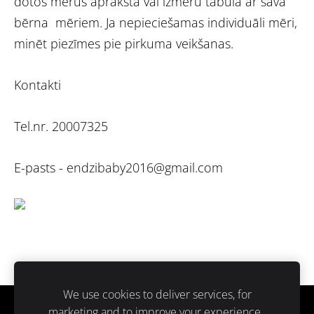
dotos mērus aprakstā vai izmēru tabulā ar sava
bērna mēriem. Ja nepieciešamas individuāli mēri,
minēt piezīmes pie pirkuma veikšanas.
Kontakti
Tel.nr. 20007325
E-pasts -
endzibaby2016@gmail.com
We use cookies to deliver services, for
marketing and to improve your experience.
Sīkdatnes