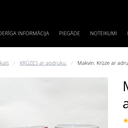
ERĪGA INFORMĀCIJA
PIEGĀDE
NOTEIKUMI
kals
KRŪZES ar apdruku.
Makvin. Krūze ar adr