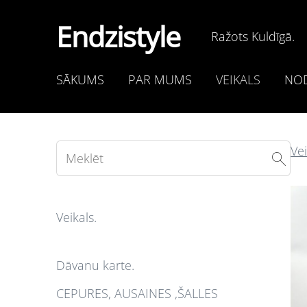
Endzistyle
Ražots Kuldīgā.
SĀKUMS
PAR MUMS
VEIKALS
NOD
Vei
Veikals.
Dāvanu karte.
CEPURES, AUSAINES ,ŠALLES