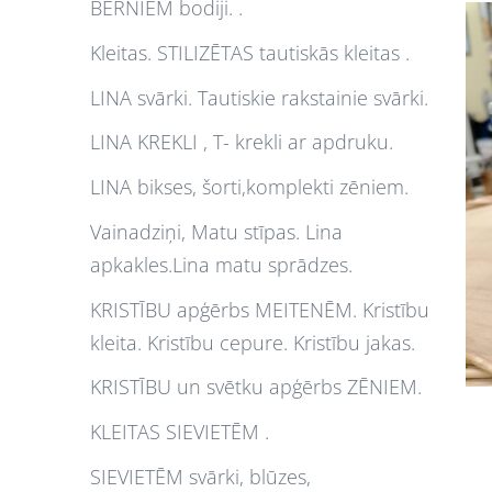
BĒRNIEM bodiji. .
Kleitas. STILIZĒTAS tautiskās kleitas .
LINA svārki. Tautiskie rakstainie svārki.
LINA KREKLI , T- krekli ar apdruku.
LINA bikses, šorti,komplekti zēniem.
Vainadziņi, Matu stīpas. Lina
apkakles.Lina matu sprādzes.
KRISTĪBU apģērbs MEITENĒM. Kristību
kleita. Kristību cepure. Kristību jakas.
KRISTĪBU un svētku apģērbs ZĒNIEM.
KLEITAS SIEVIETĒM .
SIEVIETĒM svārki, blūzes,