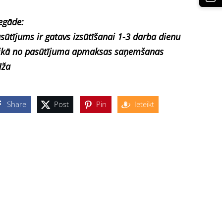
egāde:
sūtījums ir gatavs izsūtīšanai 1-3 darba dienu
ikā no pasūtījuma apmaksas saņemšanas
īža
Share
Post
Pin
Ieteikt