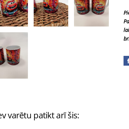
Pi
Pa
la
br
v varētu patikt arī šis: