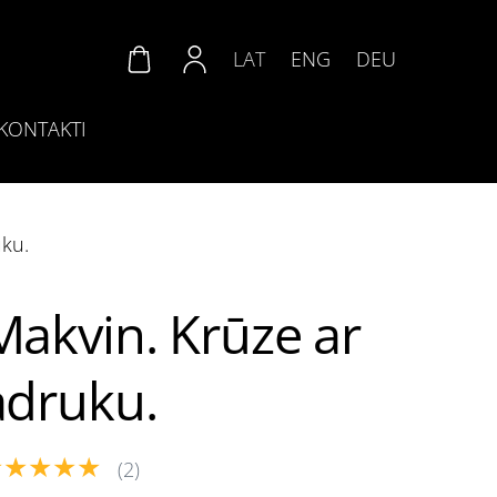
LAT
ENG
DEU
KONTAKTI
uku.
Makvin. Krūze ar
adruku.
★★★★★
(2)