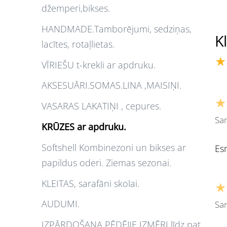
džemperi,bikses.
HANDMADE.Tamborējumi, sedziņas,
K
lacītes, rotaļlietas.
★
VĪRIEŠU t-krekli ar apdruku.
AKSESUĀRI.SOMAS.LINA ,MAISIŅI.
★
VASARAS LAKATIŅI , cepures.
San
KRŪZES ar apdruku.
Softshell Kombinezoni un bikses ar
Es
papildus oderi. Ziemas sezonai.
KLEITAS, sarafāni skolai.
★
AUDUMI.
San
IZPĀRDOŠANA PĒDĒJIE IZMĒRI līdz pat