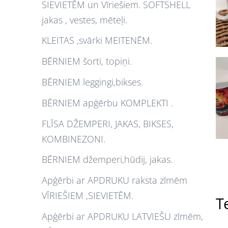
SIEVIETĒM un Vīriešiem. SOFTSHELL
jakas , vestes, mēteļi.
KLEITAS ,svārki MEITENĒM.
BĒRNIEM šorti, topiņi.
BĒRNIEM leggingi,bikses.
BĒRNIEM apģērbu KOMPLEKTI .
FLĪSA DŽEMPERI, JAKAS, BIKSES,
KOMBINEZONI.
BĒRNIEM džemperi,hūdij, jakas.
Apģērbi ar APDRUKU raksta zīmēm
VĪRIEŠIEM ,SIEVIETĒM.
Te
Apģērbi ar APDRUKU LATVIEŠU zīmēm,