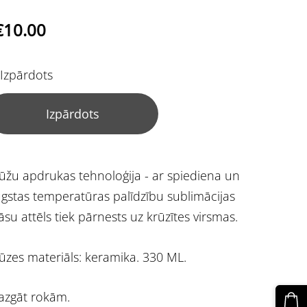
€10.00
Izpārdots
Izpārdots
ūžu apdrukas tehnoloģija - ar spiediena un
gstas temperatūras palīdzību sublimācijas
āsu attēls tiek pārnests uz krūzītes virsmas.
ūzes materiāls: keramika. 330 ML.
zgāt rokām.