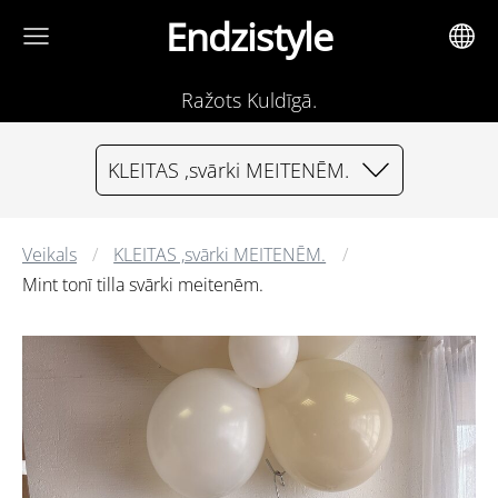
Endzistyle
Ražots Kuldīgā.
KLEITAS ,svārki MEITENĒM.
Veikals
KLEITAS ,svārki MEITENĒM.
Mint tonī tilla svārki meitenēm.