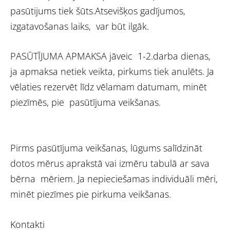
pasūtijums tiek šūts.Atsevišķos gadījumos,
izgatavošanas laiks, var būt ilgāk.
PASŪTĪJUMA APMAKSA jāveic 1-2.darba dienas,
ja apmaksa netiek veikta, pirkums tiek anulēts. Ja
vēlaties rezervēt līdz vēlamam datumam, minēt
piezīmēs, pie pasūtījuma veikšanas.
Pirms pasūtījuma veikšanas, lūgums salīdzināt
dotos mērus aprakstā vai izmēru tabulā ar sava
bērna mēriem. Ja nepieciešamas individuāli mēri,
minēt piezīmes pie pirkuma veikšanas.
Kontakti