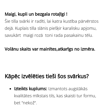
Maigi, kupli un bezgala rotaļīgi !
Šie tilla svārki ir radīti, lai katra kustība pārvērstos
dejā. Kuplais tilla slānis piešķir karalisku apjomu,
savukārt maigi rozā toni rada pasakainu tēlu.
Volānu skaits var mainītes,atkarīgs no izmēra.
Kāpēc izvēlēties tieši šos svārkus?
Izteikts kuplums:
Izmantots augstākās
kvalitātes mīkstais tils, kas skaisti tur formu,
bet "nekož".