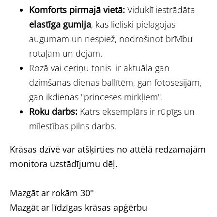
Komforts pirmajā vietā:
Viduklī iestrādāta
elastīga gumija
, kas lieliski pielāgojas
augumam un nespiež, nodrošinot brīvību
rotaļām un dejām.
Rozā vai ceriņu tonis ir aktuāla gan
dzimšanas dienas ballītēm, gan fotosesijām,
gan ikdienas "princeses mirkļiem".
Roku darbs:
Katrs eksemplārs ir rūpīgs un
mīlestības pilns darbs.
Krāsas dzīvē var atšķirties no attēlā redzamajām
monitora uzstādījumu dēļ.
Mazgāt ar rokām 30°
Mazgāt ar līdzīgas krāsas apģērbu