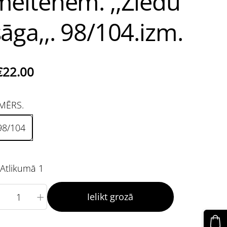
meitenēm. ,,Ziedu
sāga,,. 98/104.izm.
€22.00
MĒRS.
98/104
Atlikumā 1
+
Ielikt grozā