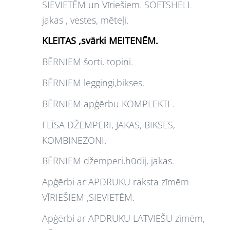
SIEVIETĒM un Vīriešiem. SOFTSHELL
jakas , vestes, mēteļi.
KLEITAS ,svārki MEITENĒM.
BĒRNIEM šorti, topiņi.
BĒRNIEM leggingi,bikses.
BĒRNIEM apģērbu KOMPLEKTI .
FLĪSA DŽEMPERI, JAKAS, BIKSES,
KOMBINEZONI.
BĒRNIEM džemperi,hūdij, jakas.
Apģērbi ar APDRUKU raksta zīmēm
VĪRIEŠIEM ,SIEVIETĒM.
Apģērbi ar APDRUKU LATVIEŠU zīmēm,