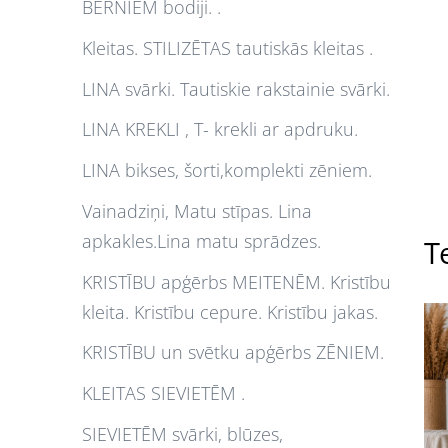
BĒRNIEM bodiji. .
Kleitas. STILIZĒTAS tautiskās kleitas .
LINA svārki. Tautiskie rakstainie svārki.
LINA KREKLI , T- krekli ar apdruku.
LINA bikses, šorti,komplekti zēniem.
Vainadziņi, Matu stīpas. Lina
apkakles.Lina matu sprādzes.
Te
KRISTĪBU apģērbs MEITENĒM. Kristību
kleita. Kristību cepure. Kristību jakas.
KRISTĪBU un svētku apģērbs ZĒNIEM.
KLEITAS SIEVIETĒM .
SIEVIETĒM svārki, blūzes,