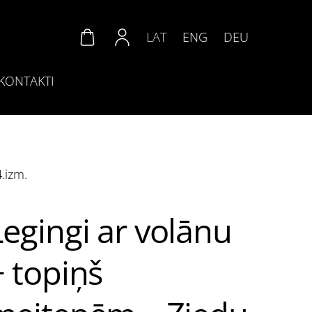
LAT
ENG
DEU
KONTAKTI
.izm.
Legingi ar volānu
+ topiņš