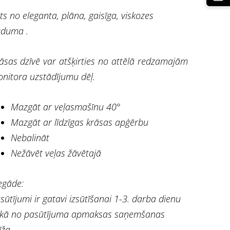
ts no eleganta, plāna, gaisīga, viskozes
duma .
āsas dzīvē var atšķirties no attēlā redzamajām
nitora uzstādījumu dēļ.
Mazgāt ar veļasmašīnu 40°
Mazgāt ar līdzīgas krāsas apģērbu
Nebalināt
Nežāvēt veļas žāvētajā
egāde:
sūtījumi ir gatavi izsūtīšanai 1-3. darba dienu
ikā no pasūtījuma apmaksas saņemšanas
īža.