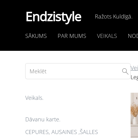
Endzistyle
Ražots Kuldīgā.
SĀKUMS
PAR MUMS
VEIKALS
NOD
Vei
Le
Veikals.
Dāvanu karte.
CEPURES, AUSAINES ,ŠALLES