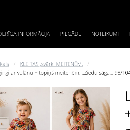
ERĪGA INFORMĀCIJA
PIEGĀDE
NOTEIKUMI
kals
KLEITAS ,svārki MEITENĒM.
gingi ar volānu + topiņš meitenēm. ,,Ziedu sāga,,. 98/104