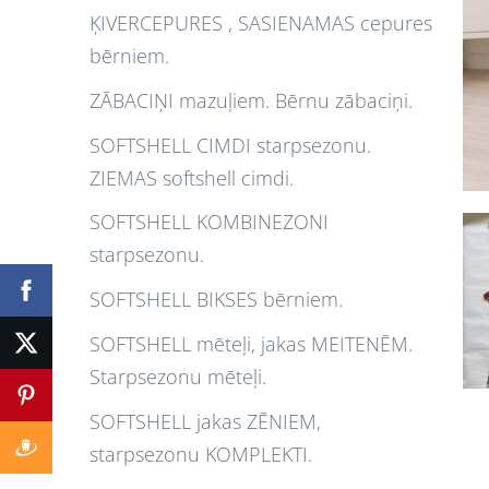
ĶIVERCEPURES , SASIENAMAS cepures
bērniem.
ZĀBACIŅI mazuļiem. Bērnu zābaciņi.
SOFTSHELL CIMDI starpsezonu.
ZIEMAS softshell cimdi.
SOFTSHELL KOMBINEZONI
starpsezonu.
SOFTSHELL BIKSES bērniem.
SOFTSHELL mēteļi, jakas MEITENĒM.
Starpsezonu mēteļi.
SOFTSHELL jakas ZĒNIEM,
starpsezonu KOMPLEKTI.