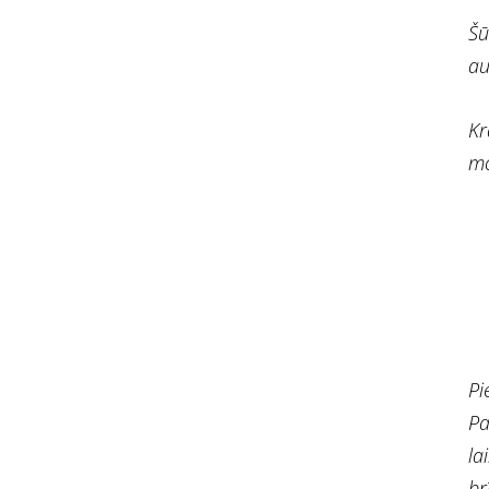
Šū
au
Kr
mo
Pi
Pa
la
br