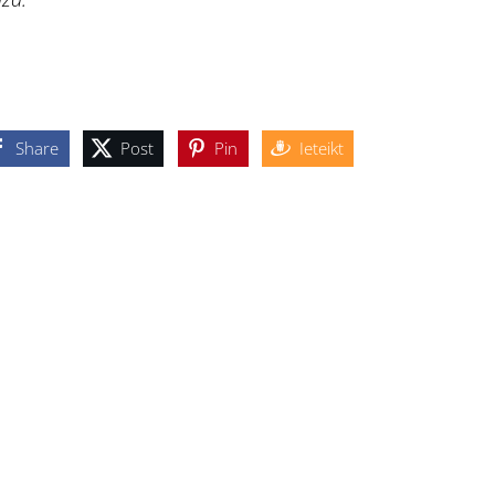
Share
Post
Pin
Ieteikt