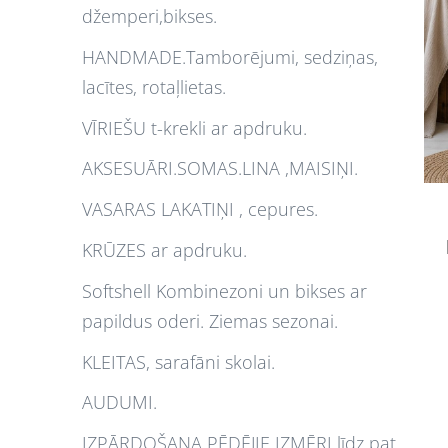
džemperi,bikses.
HANDMADE.Tamborējumi, sedziņas,
lacītes, rotaļlietas.
VĪRIEŠU t-krekli ar apdruku.
AKSESUĀRI.SOMAS.LINA ,MAISIŅI.
VASARAS LAKATIŅI , cepures.
KRŪZES ar apdruku.
Softshell Kombinezoni un bikses ar
papildus oderi. Ziemas sezonai.
KLEITAS, sarafāni skolai.
AUDUMI.
IZPĀRDOŠANA PĒDĒJIE IZMĒRI līdz pat