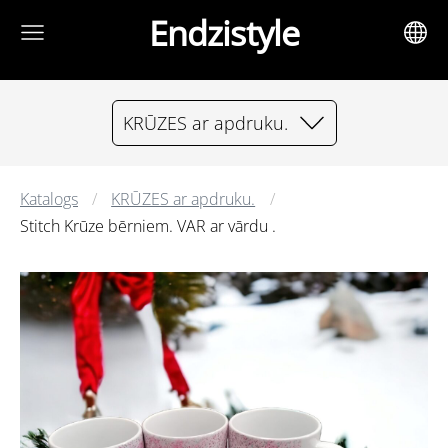
Endzistyle
KRŪZES ar apdruku.
Katalogs
KRŪZES ar apdruku.
Stitch Krūze bērniem. VAR ar vārdu .