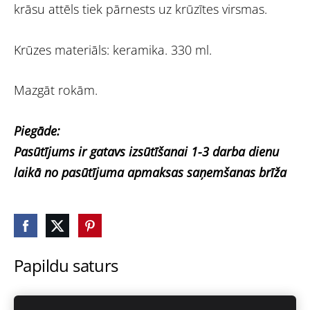
krāsu attēls tiek pārnests uz krūzītes virsmas.
Krūzes materiāls: keramika. 330 ml.
Mazgāt rokām.
Piegāde:
Pasūtījums ir gatavs izsūtīšanai 1-3 darba dienu
laikā no pasūtījuma apmaksas saņemšanas brīža
Papildu saturs
Šeit var ievadīt papildus saturu. Ja papildus satura