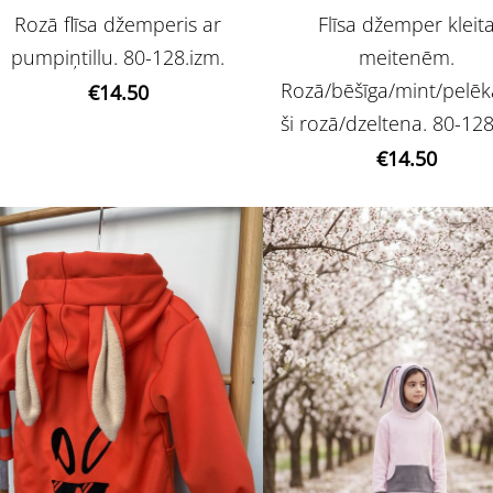
Rozā flīsa džemperis ar
Flīsa džemper kleit
pumpiņtillu. 80-128.izm.
meitenēm.
Rozā/bēšīga/mint/pelēk
€14.50
ši rozā/dzeltena. 80-128
€14.50