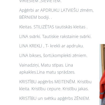
VĪRIEŠIEM ,SIEVIETĒM.
Apģērbi ar APDRUKU LATVIEŠU zīmēm,
BĒRNIEM bodiji. .
Kleitas. STILIZĒTAS tautiskās kleitas .
LINA svārki. Tautiskie rakstainie svārki.
LINA KREKLI , T- krekli ar apdruku.
LINA bikses, šorti,komplekti zēniem.
Vainadziņi, Matu stīpas. Lina
apkakles.Lina matu sprādzes.
KRISTĪBU apģērbs MEITENĒM. Kristību
kleita. Kristību cepure. Kristību jakas.
KRISTĪBU un svētku apģērbs ZĒNIEM.