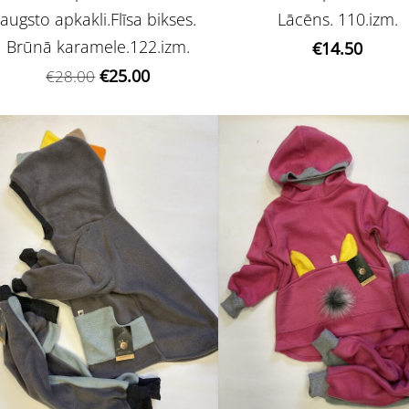
augsto apkakli.Flīsa bikses.
Lācēns. 110.izm.
Brūnā karamele.122.izm.
€14.50
€25.00
€28.00