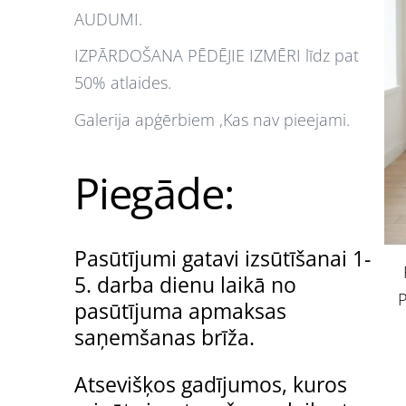
AUDUMI.
IZPĀRDOŠANA PĒDĒJIE IZMĒRI līdz pat
50% atlaides.
Galerija apģērbiem ,Kas nav pieejami.
Piegāde:
Pasūtījumi gatavi izsūtīšanai 1-
5. darba dienu laikā no
pasūtījuma apmaksas
saņemšanas brīža.
Atsevišķos gadījumos, kuros