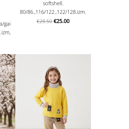
softshell.
a
80/86.,116/122.,122/128.izm.
€25.00
€28.50
a/gai
.izm,