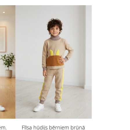
em.
Flīsa hūdijs bērniem brūnā