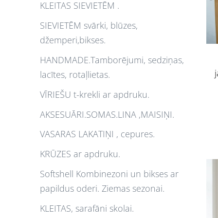
KLEITAS SIEVIETĒM .
SIEVIETĒM svārki, blūzes,
džemperi,bikses.
HANDMADE.Tamborējumi, sedziņas,
lacītes, rotaļlietas.
VĪRIEŠU t-krekli ar apdruku.
AKSESUĀRI.SOMAS.LINA ,MAISIŅI.
VASARAS LAKATIŅI , cepures.
KRŪZES ar apdruku.
Softshell Kombinezoni un bikses ar
papildus oderi. Ziemas sezonai.
KLEITAS, sarafāni skolai.