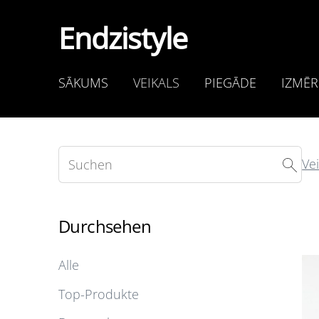
Endzistyle
SĀKUMS
VEIKALS
PIEGĀDE
IZMĒR
Vei
Durchsehen
Alle
Top-Produkte