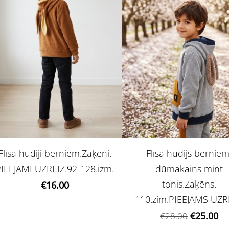
Flīsa hūdiji bērniem.Zaķēni.
Flīsa hūdijs bērniem
PIEEJAMI UZREIZ.92-128.izm.
dūmakains mint
tonis.Zaķēns.
€16.00
110.zim.PIEEJAMS UZR
€25.00
€28.00