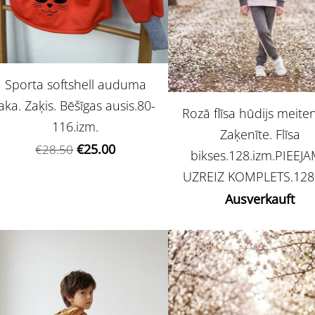
Sporta softshell auduma
jaka. Zaķis. Bēšīgas ausis.80-
Rozā flīsa hūdijs meit
116.izm.
Zaķenīte. Flīsa
€25.00
€28.50
bikses.128.izm.PIEEJ
UZREIZ KOMPLETS.128
Ausverkauft