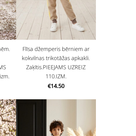
enēm.
Flīsa džemperis bērniem ar
kokvilnas trikotāžas apkakli.
AMS
Zaķītis.PIEEJAMS UZREIZ
izm.
110.IZM.
€14.50