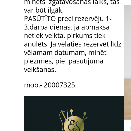
minēts izgatavošanas laiks, tas
var būt ilgāk.
PASŪTĪTO preci rezervēju 1-
3.darba dienas, ja apmaksa
netiek veikta, pirkums tiek
anulēts. Ja vēlaties rezervēt līdz
vēlamam datumam, minēt
piezīmēs, pie pasūtījuma
veikšanas.
mob.- 20007325