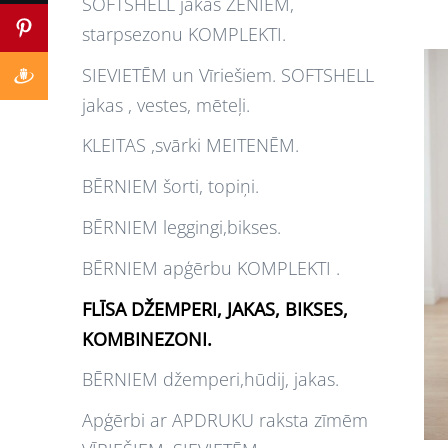
SOFTSHELL jakas ZĒNIEM,
starpsezonu KOMPLEKTI.
SIEVIETĒM un Vīriešiem. SOFTSHELL
jakas , vestes, mēteļi.
KLEITAS ,svārki MEITENĒM.
BĒRNIEM šorti, topiņi.
BĒRNIEM leggingi,bikses.
BĒRNIEM apģērbu KOMPLEKTI .
FLĪSA DŽEMPERI, JAKAS, BIKSES,
KOMBINEZONI.
BĒRNIEM džemperi,hūdij, jakas.
Apģērbi ar APDRUKU raksta zīmēm