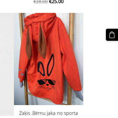
€25.00
€28.00
Zaķis .Bērnu jaka no sporta