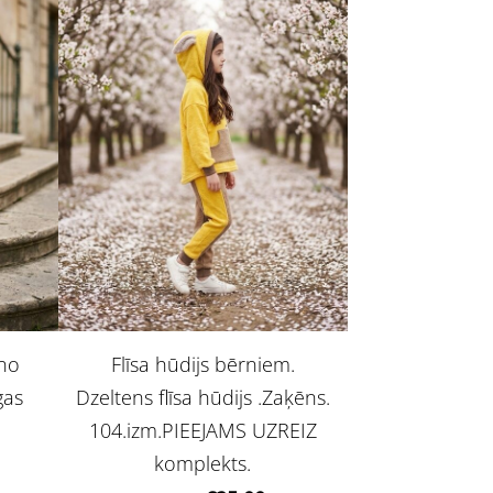
no
Flīsa hūdijs bērniem.
gas
Dzeltens flīsa hūdijs .Zaķēns.
104.izm.PIEEJAMS UZREIZ
komplekts.