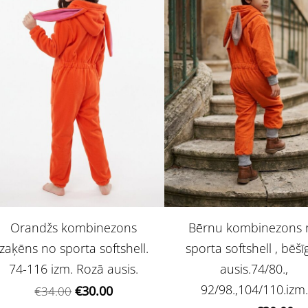
Orandžs kombinezons
Bērnu kombinezons 
zaķēns no sporta softshell.
sporta softshell , bēšī
74-116 izm. Rozā ausis.
ausis.74/80.,
92/98.,104/110.izm.
€30.00
€34.00