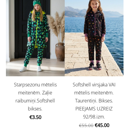
Starpsezonu mētelis
Softshell virsjaka VAI
meitenēm. Zaļie
mētelis meitenēm.
raibumiņi.Softshell
Taurentiņi. Bikses.
bikses.
PIEEJAMS UZREIZ
92/98.izm.
€3.50
€45.00
€55.00