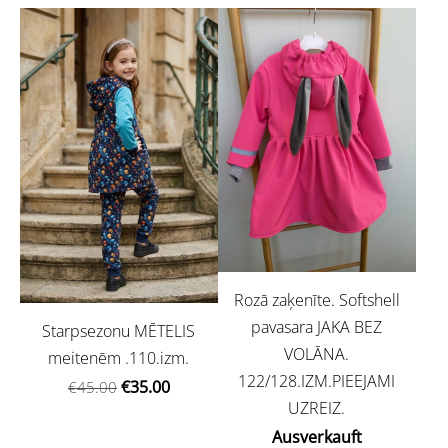
Rozā zaķenīte. Softshell
pavasara JAKA BEZ
Starpsezonu MĒTELIS
VOLĀNA.
meitenēm .110.izm.
122/128.IZM.PIEEJAMI
€35.00
€45.00
UZREIZ.
Ausverkauft