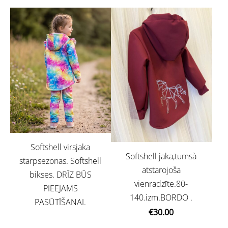
Softshell virsjaka
Softshell jaka,tumsà
starpsezonas. Softshell
atstarojoša
bikses. DRĪZ BŪS
vienradzīte.80-
PIEEJAMS
140.izm.BORDO .
PASŪTĪŠANAI.
€30.00