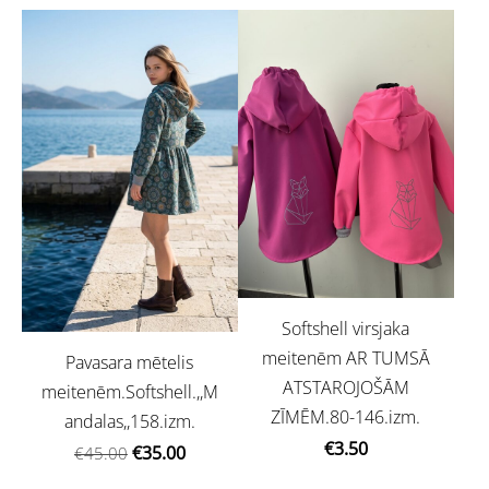
Softshell virsjaka
meitenēm AR TUMSĀ
Pavasara mētelis
ATSTAROJOŠĀM
meitenēm.Softshell.,,M
ZĪMĒM.80-146.izm.
andalas,,158.izm.
€3.50
€35.00
€45.00