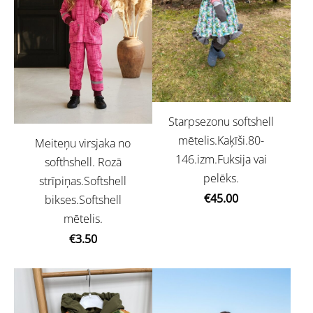
Starpsezonu softshell
mētelis.Kaķīši.80-
Meiteņu virsjaka no
146.izm.Fuksija vai
softhshell. Rozā
pelēks.
strīpiņas.Softshell
€45.00
bikses.Softshell
mētelis.
€3.50