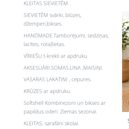
KLEITAS SIEVIETĒM .
SIEVIETĒM svārki, blūzes,
džemperi,bikses.
HANDMADE.Tamborējumi, sedziņas,
lacītes, rotaļlietas.
VĪRIEŠU t-krekli ar apdruku.
AKSESUĀRI.SOMAS.LINA ,MAISIŅI.
VASARAS LAKATIŅI , cepures.
KRŪZES ar apdruku.
Softshell Kombinezoni un bikses ar
papildus oderi. Ziemas sezonai.
KLEITAS, sarafāni skolai.