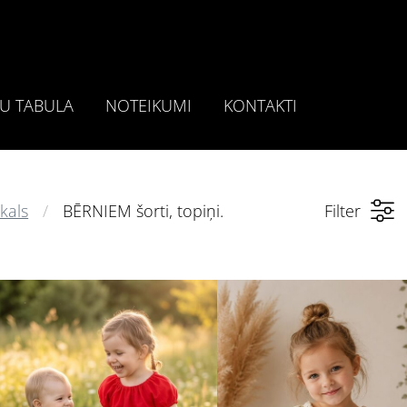
U TABULA
NOTEIKUMI
KONTAKTI
kals
BĒRNIEM šorti, topiņi.
Filter