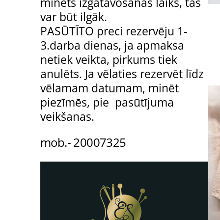
minēts izgatavošanas laiks, tas
var būt ilgāk.
PASŪTĪTO preci rezervēju 1-
3.darba dienas, ja apmaksa
netiek veikta, pirkums tiek
anulēts. Ja vēlaties rezervēt līdz
vēlamam datumam, minēt
piezīmēs, pie pasūtījuma
veikšanas.
mob.- 20007325