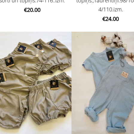
šorti un topiņš.74-116..izm.
topiņš.,Taurentiņi.98/10
4/110.izm.
€20.00
€24.00