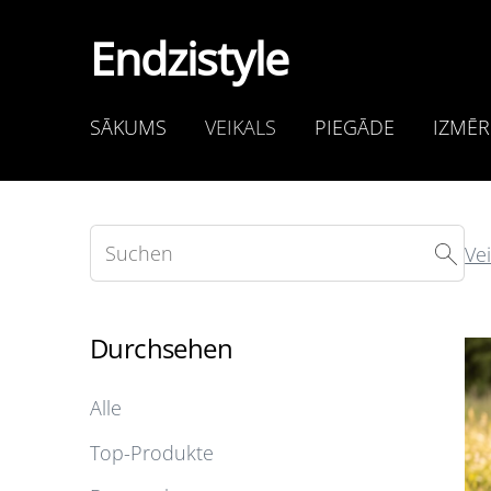
Endzistyle
SĀKUMS
VEIKALS
PIEGĀDE
IZMĒR
Vei
Durchsehen
Alle
Top-Produkte