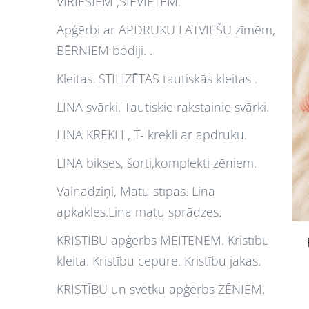
VĪRIEŠIEM ,SIEVIETĒM.
Apģērbi ar APDRUKU LATVIEŠU zīmēm,
BĒRNIEM bodiji. .
Kleitas. STILIZĒTAS tautiskās kleitas .
LINA svārki. Tautiskie rakstainie svārki.
LINA KREKLI , T- krekli ar apdruku.
LINA bikses, šorti,komplekti zēniem.
Vainadziņi, Matu stīpas. Lina
apkakles.Lina matu sprādzes.
KRISTĪBU apģērbs MEITENĒM. Kristību
kleita. Kristību cepure. Kristību jakas.
KRISTĪBU un svētku apģērbs ZĒNIEM.