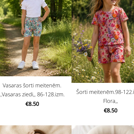
Vasaras šorti meitenēm.
Šorti meitenēm.98-122.i
,,Vasaras ziedi,, 86-128.izm.
Flora,,
€8.50
€8.50