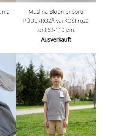
duma
Muslīna Bloomer šorti
PŪDERROZĀ vai KOŠI rozā
.
tonī.62-110.izm.
Ausverkauft