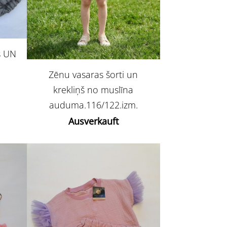
s UN
Zēnu vasaras šorti un
krekliņš no muslīna
auduma.116/122.izm.
Ausverkauft