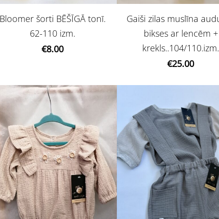
Bloomer šorti BĒŠĪGĀ tonī.
Gaiši zilas muslīna au
62-110 izm.
bikses ar lencēm +
krekls..104/110.izm
€8.00
€25.00