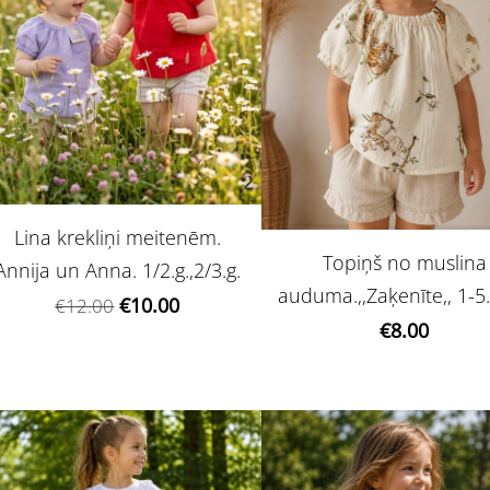
Lina krekliņi meitenēm.
Topiņš no muslina
Annija un Anna. 1/2.g.,2/3.g.
auduma.,,Zaķenīte,, 1-5.
€10.00
€12.00
€8.00