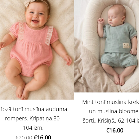
Mint tonī muslina krek
Rozā tonī muslīna auduma
un muslina bloome
rompers. Kripatiņa.80-
šorti.,,Krišiņš,, 62-104.
104.izm.
€16.00
€16.00
€20.00