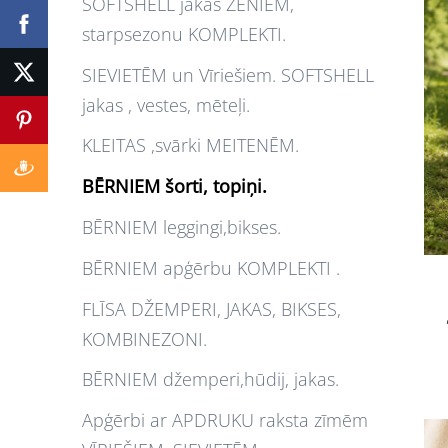
SOFTSHELL jakas ZĒNIEM,
starpsezonu KOMPLEKTI.
SIEVIETĒM un Vīriešiem. SOFTSHELL
jakas , vestes, mēteļi.
KLEITAS ,svārki MEITENĒM.
BĒRNIEM šorti, topiņi.
BĒRNIEM leggingi,bikses.
BĒRNIEM apģērbu KOMPLEKTI .
FLĪSA DŽEMPERI, JAKAS, BIKSES,
KOMBINEZONI.
BĒRNIEM džemperi,hūdij, jakas.
Apģērbi ar APDRUKU raksta zīmēm