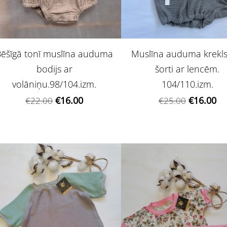
Muslīna auduma krekl
Bēšīgā tonī muslīna auduma
šorti ar lencēm.
bodijs ar
104/110.izm.
volāniņu.98/104.izm.
€16.00
€16.00
€25.00
€22.00