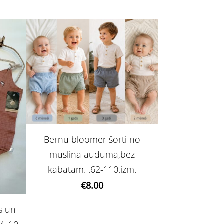
Bērnu bloomer šorti no
muslina auduma,bez
kabatām. .62-110.izm.
€8.00
s un