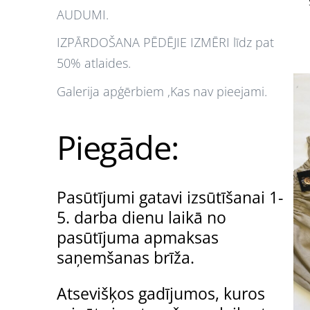
AUDUMI.
IZPĀRDOŠANA PĒDĒJIE IZMĒRI līdz pat
50% atlaides.
Galerija apģērbiem ,Kas nav pieejami.
Piegāde:
Pasūtījumi gatavi izsūtīšanai 1-
5. darba dienu laikā no
pasūtījuma apmaksas
saņemšanas brīža.
Atsevišķos gadījumos, kuros