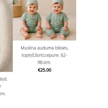
Muslina auduma bikses,
topiņš,šorti,cepure. 62-
98.izm.
€25.00
liņš
r
izm.