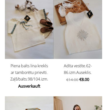
Piena balts lina krekls
Adīta vestīte.62-
ar tamborētu prievīti.
86.izm.Auseklis.
Zaļš/balts.98/104.izm.
€8.00
€14.00
Ausverkauft