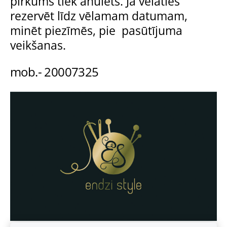
pirkums tiek anulēts. Ja vēlaties
rezervēt līdz vēlamam datumam,
minēt piezīmēs, pie pasūtījuma
veikšanas.
mob.- 20007325