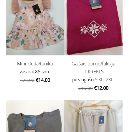
Mini kleita/tunika
Gaišais bordo/fuksija
vasarai.86.izm.
.T-KREKLS
pieaugušo.S,XL,-2XL.
€14.00
€22.00
€12.00
€15.00