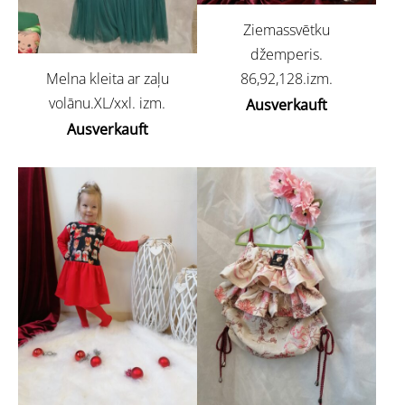
Ziemassvētku
džemperis.
86,92,128.izm.
Melna kleita ar zaļu
volānu.XL/xxl. izm.
Ausverkauft
Ausverkauft