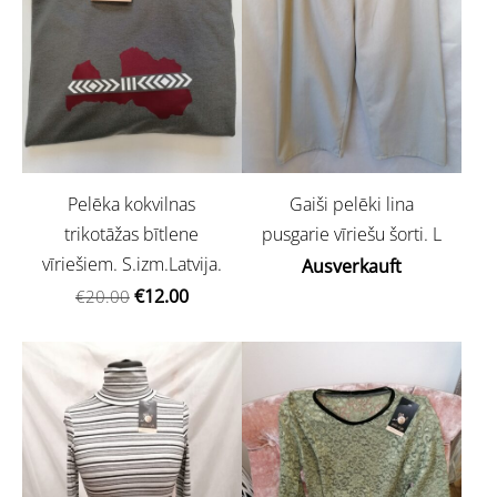
Pelēka kokvilnas
Gaiši pelēki lina
trikotāžas bītlene
pusgarie vīriešu šorti. L
vīriešiem. S.izm.Latvija.
Ausverkauft
€12.00
€20.00