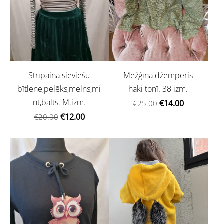
Strīpaina sieviešu
Mežģīna džemperis
bītlene,pelēks,melns,mi
haki tonī. 38 izm.
nt,balts. M.izm.
€14.00
€25.00
€12.00
€20.00