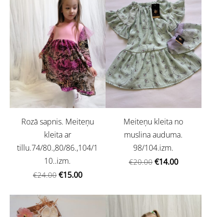
Meiteņu kleita no
Rozā sapnis. Meiteņu
muslina auduma.
kleita ar
98/104.izm.
tillu.74/80.,80/86.,104/1
10..izm.
€14.00
€20.00
€15.00
€24.00