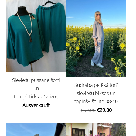
Sieviešu pusgarie šorti
Sudraba pelēkā tonī
un
sieviešu bikses un
topiņš.Tirkīzs.42.izm,
topiņš+ šallīte.38/40
Ausverkauft
€29.00
€60.00