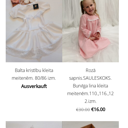
Balta kristību kleita
Rozā
meitenēm. 80/86 izm.
sapnis.SAULESKOKS.
Burvīga lina kleita
Ausverkauft
meitenēm.110.,116.,12
2.izm.
€16.00
€30.00