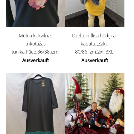
Dzelteni flīsa hūdiji ar
Melna kokvilnas
kabatu.,,Zaķi,,
trikotažas
80/86.izm.2xl.,3XL.
tunika.Pūce.36/38.izm.
Ausverkauft
Ausverkauft