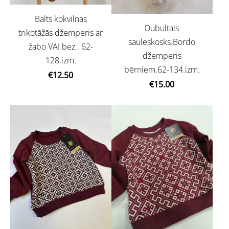
Balts kokvilnas
Dubultais
trikotāžās džemperis ar
sauleskosks.Bordo
žabo VAI bez . 62-
džemperis
128.izm.
bērniem.62-134.izm.
€12.50
€15.00