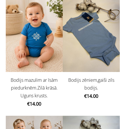
Bodijs mazulim ar īsām
Bodijs zēniem,gaiši zils
piedurknēm.Zilā krāsā.
bodijs.
Uguns krusts.
€14.00
€14.00