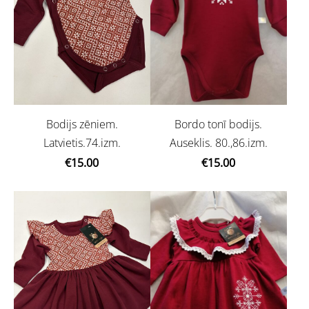
Bodijs zēniem.
Bordo tonī bodijs.
Latvietis.74.izm.
Auseklis. 80.,86.izm.
€15.00
€15.00