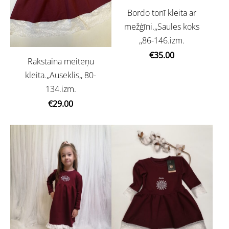
Bordo tonī kleita ar
mežģīni.,,Saules koks
,,86-146.izm.
€35.00
Rakstaina meiteņu
kleita.,,Auseklis,, 80-
134.izm.
€29.00