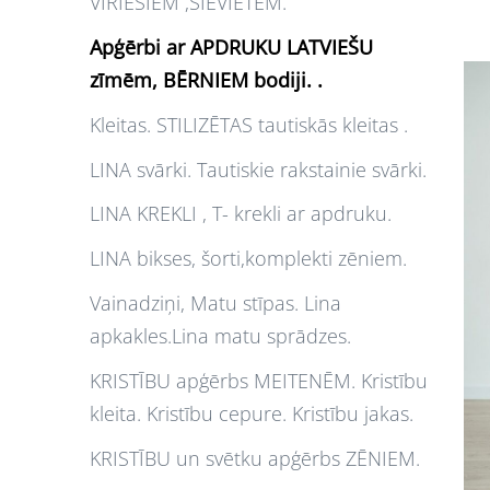
VĪRIEŠIEM ,SIEVIETĒM.
Apģērbi ar APDRUKU LATVIEŠU
zīmēm, BĒRNIEM bodiji. .
Kleitas. STILIZĒTAS tautiskās kleitas .
LINA svārki. Tautiskie rakstainie svārki.
LINA KREKLI , T- krekli ar apdruku.
LINA bikses, šorti,komplekti zēniem.
Vainadziņi, Matu stīpas. Lina
apkakles.Lina matu sprādzes.
KRISTĪBU apģērbs MEITENĒM. Kristību
kleita. Kristību cepure. Kristību jakas.
KRISTĪBU un svētku apģērbs ZĒNIEM.