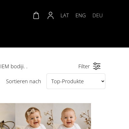
LAT
ENG
DEU
M bodiji. .
Filter
Sortieren nach