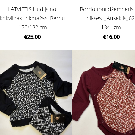
LATVIETIS.Hūdijs no
Bordo tonī džemperis
kokvilnas trikotāžas. Bērnu
bikses. ,,Auseklis,,62
-170/182.cm.
134..izm.
€25.00
€16.00