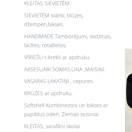
KLEITAS SIEVIETĒM .
SIEVIETĒM svārki, blūzes,
džemperi,bikses.
HANDMADE.Tamborējumi, sedziņas,
lacītes, rotaļlietas.
VĪRIEŠU t-krekli ar apdruku.
AKSESUĀRI.SOMAS.LINA ,MAISIŅI.
VASARAS LAKATIŅI , cepures.
KRŪZES ar apdruku.
Softshell Kombinezoni un bikses ar
papildus oderi. Ziemas sezonai.
KLEITAS, sarafāni skolai.