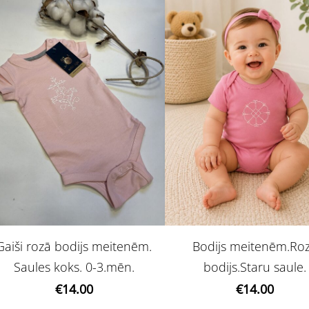
Gaiši rozā bodijs meitenēm.
Bodijs meitenēm.Ro
Saules koks. 0-3.mēn.
bodijs.Staru saule.
€14.00
€14.00