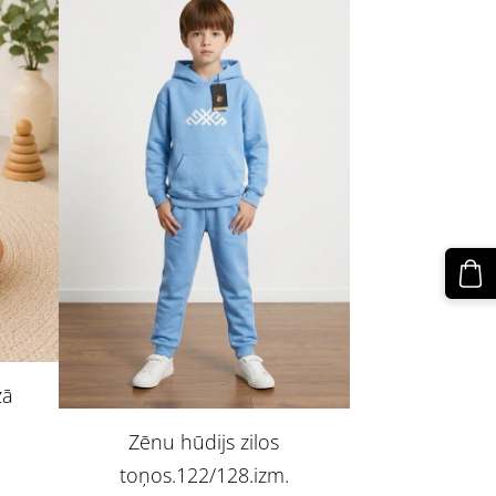
zā
Zēnu hūdijs zilos
toņos.122/128.izm.