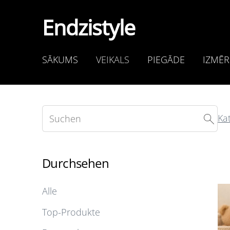
Endzistyle
SĀKUMS
VEIKALS
PIEGĀDE
IZMĒR
Ka
Durchsehen
Alle
Top-Produkte