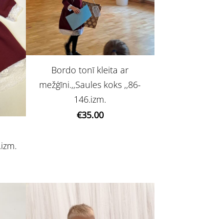
Bordo tonī kleita ar
mežģīni.,,Saules koks ,,86-
146.izm.
€35.00
.izm.