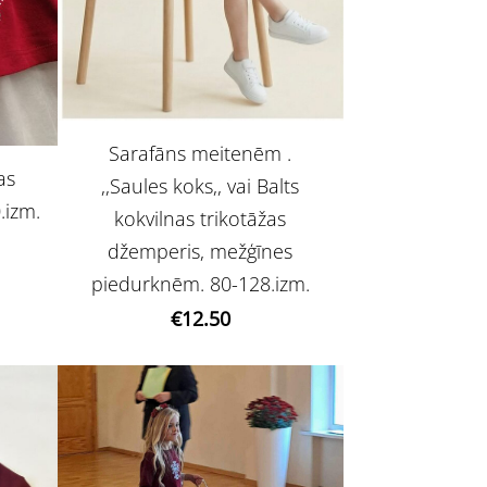
Sarafāns meitenēm .
as
,,Saules koks,, vai Balts
.izm.
kokvilnas trikotāžas
džemperis, mežģīnes
piedurknēm. 80-128.izm.
€12.50