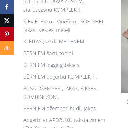
SOFTSHELL jakas ZĒNIEM,
starpsezonu KOMPLEKTI.
SIEVIETĒM un Vīriešiem. SOFTSHELL
jakas , vestes, mēteļi.
KLEITAS ,svārki MEITENĒM.
BĒRNIEM šorti, topiņi.
BĒRNIEM leggingi,bikses.
BĒRNIEM apģērbu KOMPLEKTI .
FLĪSA DŽEMPERI, JAKAS, BIKSES,
KOMBINEZONI.
BĒRNIEM džemperi,hūdij, jakas.
Apģērbi ar APDRUKU raksta zīmēm