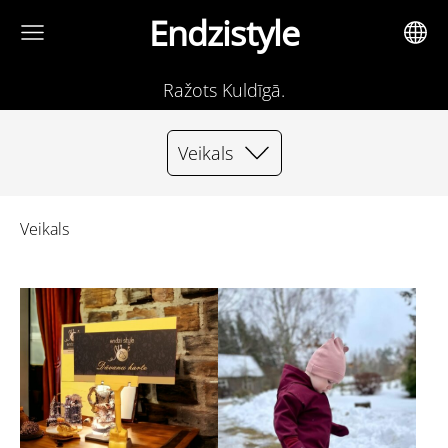
Endzistyle
Ražots Kuldīgā.
Veikals
Veikals