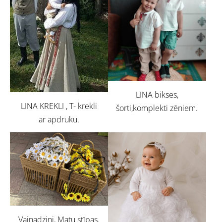
LINA bikses,
LINA KREKLI , T- krekli
šorti,komplekti zēniem.
ar apdruku.
Vainadziņi, Matu stīpas.