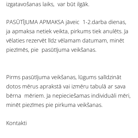
izgatavošanas laiks, var būt ilgāk.
PASŪTĪJUMA APMAKSA jāveic 1-2.darba dienas,
ja apmaksa netiek veikta, pirkums tiek anulēts. Ja
vēlaties rezervēt līdz vēlamam datumam, minēt
piezīmēs, pie pasūtījuma veikšanas.
Pirms pasūtījuma veikšanas, lūgums salīdzināt
dotos mērus aprakstā vai izmēru tabulā ar sava
bērna mēriem. Ja nepieciešamas individuāli mēri,
minēt piezīmes pie pirkuma veikšanas.
Kontakti