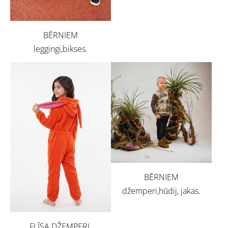
BĒRNIEM
leggingi,bikses.
BĒRNIEM
džemperi,hūdij, jakas.
FLĪSA DŽEMPERI,