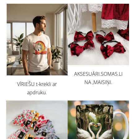
AKSESUĀRI.SOMAS.LI
NA ,MAISIŅI.
VĪRIEŠU t-krekli ar
apdruku.