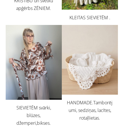
KRISTĪBU un svētku
apģērbs ZĒNIEM.
KLEITAS SIEVIETĒM .
HANDMADE.Tamborēj
SIEVIETĒM svārki,
umi, sedziņas, lacītes,
blūzes,
rotaļlietas.
džemperi,bikses.